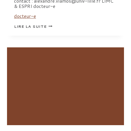
contact : alexandre.vlamos@univ-lille.fr LIMC
& ESPRI docteur-e
docteur-e
VLAMOS
LIRE LA SUITE
ALEXANDRE