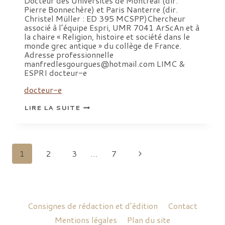
Docteur des Universités de Montréal (dir.
Pierre Bonnechère) et Paris Nanterre (dir.
Christel Müller : ED 395 MCSPP)Chercheur
associé à l’équipe Espri, UMR 7041 ArScAn et à
la chaire « Religion, histoire et société dans le
monde grec antique » du collège de France.
Adresse professionnelle
manfredlesgourgues@hotmail.com LIMC &
ESPRI docteur-e
docteur-e
LESGOURGUES
LIRE LA SUITE
MANFRED
Navigation
Page
1
2
3
…
7
de
suivante
page
Consignes de rédaction et d’édition
Contact
Mentions légales
Plan du site