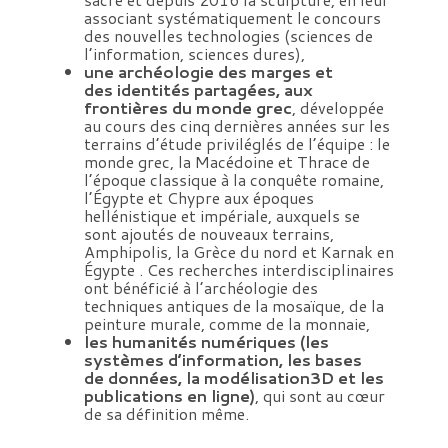
c
associant systématiquement le concours
i
des nouvelles technologies (sciences de
d
l’information, sciences dures),
e
une archéologie des marges et
n
des identités partagées, aux
t
frontières du monde grec
, développée
a
au cours des cinq dernières années sur les
l
terrains d’étude priviléglés de l’équipe : le
e
monde grec, la Macédoine et Thrace de
l’époque classique à la conquête romaine,
»
l’Égypte et Chypre aux époques
,
hellénistique et impériale, auxquels se
V
sont ajoutés de nouveaux terrains,
I
Amphipolis, la Grèce du nord et Karnak en
I
Égypte . Ces recherches interdisciplinaires
e
ont bénéficié à l’archéologie des
-
techniques antiques de la mosaïque, de la
I
peinture murale, comme de la monnaie,
V
les humanités numériques (les
e
systèmes d’information, les bases
s
de
données, la modélisation3D et les
i
publications en ligne)
, qui sont au cœur
è
de sa définition même.
c
l