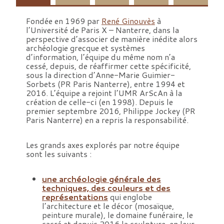
d
(
Fondée en 1969 par
René Ginouvès
à
d
l’Université de Paris X – Nanterre, dans la
i
perspective d’associer de manière inédite alors
r
archéologie grecque et systèmes
)
d’information, l’équipe du même nom n’a
,
cessé, depuis, de réaffirmer cette spécificité,
sous la direction d’Anne-Marie Guimier-
»
Sorbets (PR Paris Nanterre), entre 1994 et
L
2016. L’équipe a rejoint l’UMR ArScAn à la
a
création de celle-ci (en 1998). Depuis le
m
premier septembre 2016, Philippe Jockey (PR
é
Paris Nanterre) en a repris la responsabilité.
d
i
t
Les grands axes explorés par notre équipe
e
sont les suivants :
r
r
a
une archéologie générale des
n
techniques, des couleurs et des
é
représentations
qui englobe
e
l’architecture et le décor (mosaïque,
o
peinture murale), le domaine funéraire, le
c
sacré et depuis 2016 la sculpture, en leur