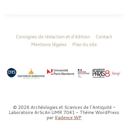
e
s
a
v
.
J
.
Consignes de rédaction et d’édition
Contact
-
Mentions légales
Plan du site
C
.
,
P
a
r
i
s
:
P
r
e
s
© 2026 Archéologies et Sciences de l’Antiquité -
s
Laboratoire ArScAn UMR 7041 - Thème WordPress
e
par
Kadence WP
s
U