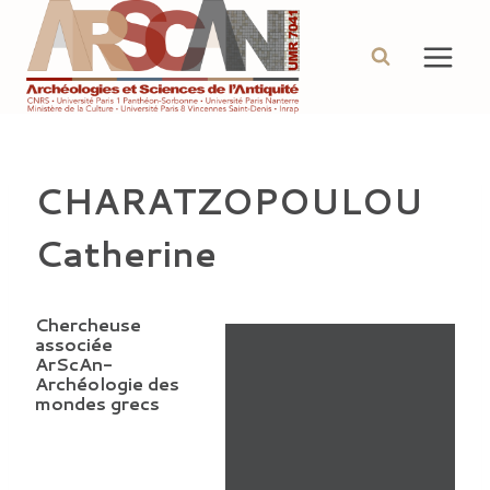
Aller
au
contenu
CHARATZOPOULOU
Catherine
Chercheuse
associée
ArScAn-
Archéologie des
mondes grecs