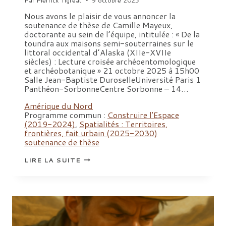
Nous avons le plaisir de vous annoncer la
soutenance de thèse de Camille Mayeux,
doctorante au sein de l’équipe, intitulée : « De la
toundra aux maisons semi-souterraines sur le
littoral occidental d’Alaska (XIIe-XVIIe
siècles) : Lecture croisée archéoentomologique
et archéobotanique » 21 octobre 2025 à 15h00
Salle Jean-Baptiste DuroselleUniversité Paris 1
Panthéon-SorbonneCentre Sorbonne – 14…
Amérique du Nord
Programme commun :
Construire l'Espace
(2019-2024)
,
Spatialités : Territoires,
frontières, fait urbain (2025-2030)
soutenance de thèse
SOUTENANCE
LIRE LA SUITE
DE
THÈSE
DE
CAMILLE
MAYEUX,
UNIVERSITÉ
PARIS
1
PANTHÉON-