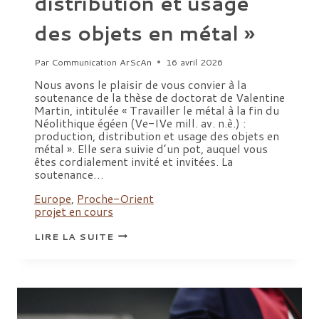
distribution et usage
des objets en métal »
Par
Communication ArScAn
16 avril 2026
Nous avons le plaisir de vous convier à la
soutenance de la thèse de doctorat de Valentine
Martin, intitulée « Travailler le métal à la fin du
Néolithique égéen (Ve-IVe mill. av. n.è.) :
production, distribution et usage des objets en
métal ». Elle sera suivie d’un pot, auquel vous
êtes cordialement invité et invitées. La
soutenance…
Europe
,
Proche-Orient
projet en cours
SOUTENANCE
LIRE LA SUITE
DE
THÈSE
DE
VALENTINE
MARTIN,
« TRAVAILLER
LE
MÉTAL