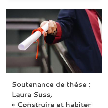
AKANE
HORI,
« POUR
UNE
ARCHÉOLOGIE
DE
LA
CONSTRUCTION
DES
CHÂTEAUX
ET
JARDINS
DE
NOISY,
MARLY,
VERSAILLES
(ÎLE-
DE-
FRANCE),
XVIE-
XVIIIE
SIÈCLES.
Soutenance de thèse :
Laura Suss,
« Construire et habiter