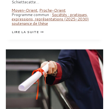
Schiettecatte…
Moyen-Orient
,
Proche-Orient
Programme commun :
Sociétés : pratiques,
expressions, représentations (2025-2030)
soutenance de thèse
SOUTENANCE
LIRE LA SUITE
DE
THÈSE
D’ANAÏS
CHEVALIER
:
« DE
LA
TOMBE
À
LA
CONSTRUCTION
DE
LIEUX
DE
MÉMOIRE
ET
D’IDENTITÉ
:
STRUCTURATION
DU
PAYSAGE
D’ARABIE