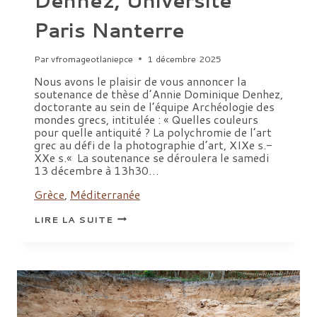
Paris Nanterre
Par
vfromageotlaniepce
1 décembre 2025
Nous avons le plaisir de vous annoncer la
soutenance de thèse d’Annie Dominique Denhez,
doctorante au sein de l’équipe Archéologie des
mondes grecs, intitulée : « Quelles couleurs
pour quelle antiquité ? La polychromie de l’art
grec au défi de la photographie d’art, XIXe s.-
XXe s.« La soutenance se déroulera le samedi
13 décembre à 13h30…
Grèce
,
Méditerranée
SOUTENANCE
LIRE LA SUITE
DE
THÈSE
D’ANNIE-
DOMINIQUE
DENHEZ,
UNIVERSITÉ
PARIS
NANTERRE