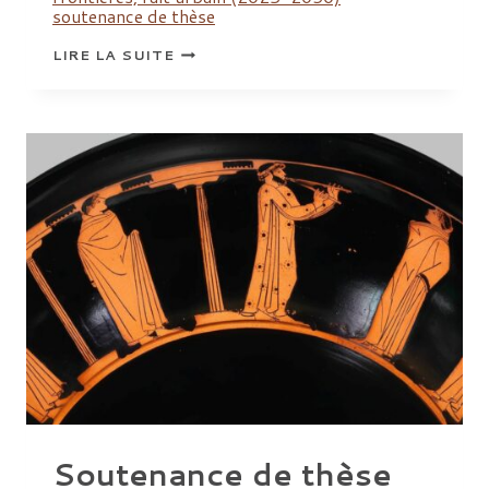
soutenance de thèse
SOUTENANCE
LIRE LA SUITE
DE
THÈSE
:
LAURA
SUSS,
« CONSTRUIRE
ET
HABITER
DANS
LES
VILLES
ET
LES
BOURGS
DU
PAYS
DE
HANAU
(ALSACE)
À
L’ÉPOQUE
MODERNE
-1500-
1715) »
Soutenance de thèse