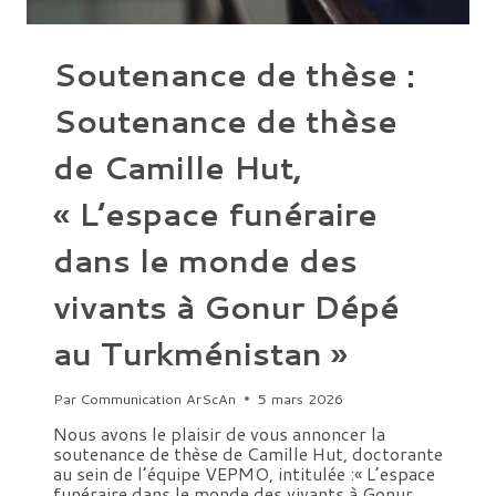
CENTRALE
ET
OCCIDENTALE
PAR
Soutenance de thèse :
LES
MONUMENTS
FUNÉRAIRES
Soutenance de thèse
PROTOHISTORIQUES »
de Camille Hut,
« L’espace funéraire
dans le monde des
vivants à Gonur Dépé
au Turkménistan »
Par
Communication ArScAn
5 mars 2026
Nous avons le plaisir de vous annoncer la
soutenance de thèse de Camille Hut, doctorante
au sein de l’équipe VEPMO, intitulée :« L’espace
funéraire dans le monde des vivants à Gonur