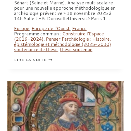
Sénart (Seine et Marne). Analyse multiscalaire
pour une nouvelle approche méthodologique en
archéologie préventive » 18 novembre 2025 à
14h Salle J.-B. DuroselleUniversité Paris 1…
Europe
,
Europe de l'Ouest
,
France
Programme commun :
Construire l'Espace
(2019-2024)
,
Penser l’archéologie : Histoire,
épistémologie et méthodologie (2025-2030)
soutenance de thèse
,
thèse soutenue
SOUTENANCE
LIRE LA SUITE
DE
THÈSE
DE
PIERRE
BROUTIN,
INRAP