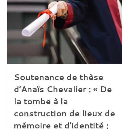
À
LA
FIN
DU
NÉOLITHIQUE
ÉGÉEN
(VE-
IVE
MILL.
AV.
N.È.)
:
PRODUCTION,
DISTRIBUTION
ET
USAGE
DES
OBJETS
Soutenance de thèse
EN
MÉTAL »
d’Anaïs Chevalier : « De
la tombe à la
construction de lieux de
mémoire et d’identité :