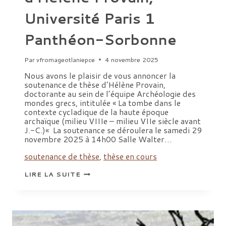
Université Paris 1
Panthéon-Sorbonne
Par
vfromageotlaniepce
4 novembre 2025
Nous avons le plaisir de vous annoncer la
soutenance de thèse d’Hélène Provain,
doctorante au sein de l’équipe Archéologie des
mondes grecs, intitulée « La tombe dans le
contexte cycladique de la haute époque
archaïque (milieu VIIIe – milieu VIIe siècle avant
J.-C.)« La soutenance se déroulera le samedi 29
novembre 2025 à 14h00 Salle Walter…
soutenance de thèse
,
thèse en cours
SOUTENANCE
LIRE LA SUITE
DE
THÈSE
D’HÉLÈNE
PROVAIN,
UNIVERSITÉ
PARIS
1