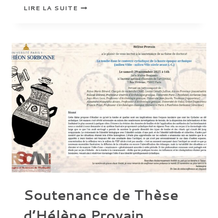
SOUTENANCE
LIRE LA SUITE
DE
THÈSE
D’ALICE
ALCARAS,
«SANCTUAIRES
ET
POÉTIQUE
DE
L’ARCHITECTURE
DANS
LES
ODES
DE
PINDARE»
Soutenance de Thèse
d’Hélène Provain,