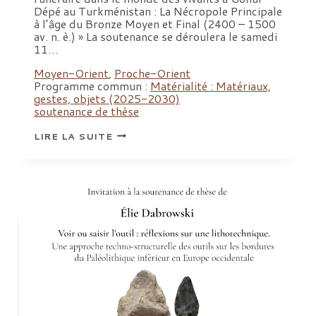
Dépé au Turkménistan : La Nécropole Principale
à l’âge du Bronze Moyen et Final (2400 – 1500
av. n. è.) » La soutenance se déroulera le samedi
11…
Moyen-Orient
,
Proche-Orient
Programme commun :
Matérialité : Matériaux,
gestes, objets (2025-2030)
soutenance de thèse
SOUTENANCE
LIRE LA SUITE
DE
THÈSE
:
SOUTENANCE
DE
THÈSE
DE
CAMILLE
HUT,
« L’ESPACE
FUNÉRAIRE
DANS
LE
MONDE
DES
VIVANTS
À
GONUR