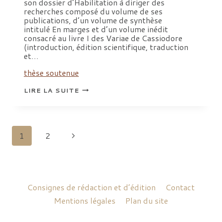
son dossier d’Habilitation à diriger des
recherches composé du volume de ses
publications, d’un volume de synthèse
intitulé En marges et d’un volume inédit
consacré au livre I des Variae de Cassiodore
(introduction, édition scientifique, traduction
et…
thèse soutenue
SOUTENANCE
LIRE LA SUITE
HDR:
VALÉRIE
FAUVINET-
RANSON,
LIVRE
I
Navigation
Page
1
2
DES VARIAE DE
CASSIODORE
de
suivante
page
Consignes de rédaction et d’édition
Contact
Mentions légales
Plan du site