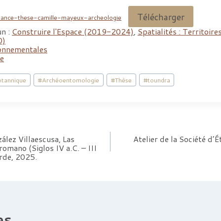
Télécharger
nance-these-camille-mayeux-archeologie
n :
Construire l'Espace (2019-2024)
,
Spatialités : Territoires
0)
ronnementales
se
tannique
#
Archéoentomologie
#
Thèse
#
toundra
ález Villaescusa, Las
Atelier de la Société d’É
romano (Siglos IV a.C. – III
rde, 2025.
es