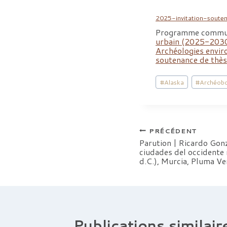
2025-invitation-soute
Programme commu
urbain (2025-203
Archéologies envi
soutenance de thè
Étiquettes
#
Alaska
#
Archéobo
de
la
publication :
Navigation
PRÉCÉDENT
Parution | Ricardo Gonz
ciudades del occidente 
de
d.C.), Murcia, Pluma Ve
l’article
Publications similair