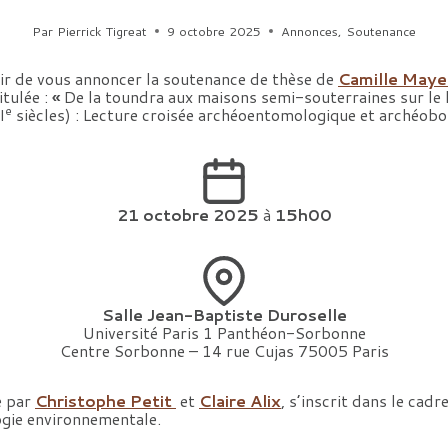
Par
Pierrick Tigreat
9 octobre 2025
Annonces
,
Soutenance
sir de vous annoncer la soutenance de thèse de
Camille May
itulée :
«
De la toundra aux maisons semi-souterraines sur le l
e
I
siècles) : Lecture croisée archéoentomologique et archéob
21 octobre 2025
à
15h00
Salle Jean-Baptiste Duroselle
Université Paris 1 Panthéon-Sorbonne
Centre Sorbonne – 14 rue Cujas 75005 Paris
e par
Christophe Petit
et
Claire Alix
, s’inscrit dans le cad
gie environnementale.