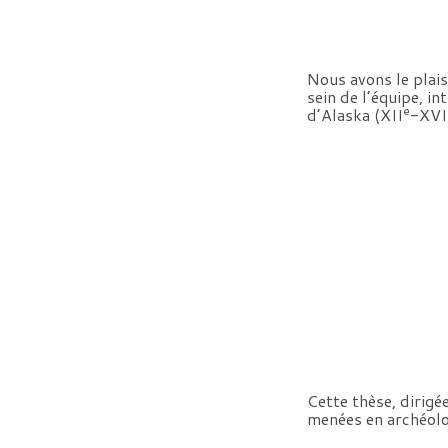
Nous avons le plai
sein de l’équipe, int
e
d’Alaska (XII
-XVI
Cette thèse, dirigé
menées en archéolo