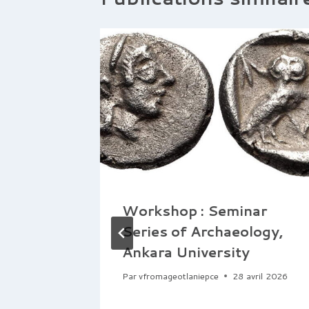
ScAn
des
ennes
Workshop : Seminar
Series of Archaeology,
Ankara University
Par
vfromageotlaniepce
28 avril 2026