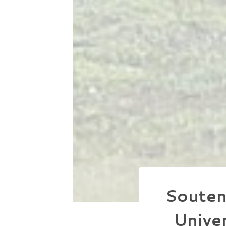
Souten
Unive