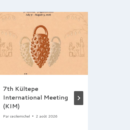
7th Kültepe
Le Pri
International Meeting
été att
(KIM)
DUCRE
équipe
Par
cecilemichel
2 août 2026
thèse 