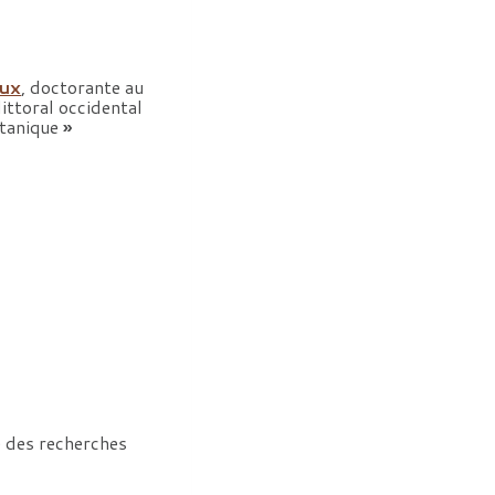
eux
, doctorante au
ittoral occidental
otanique
»
re des recherches