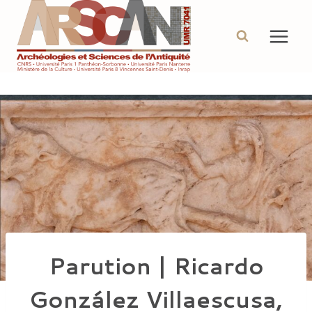
Aller
au
contenu
Parution | Ricardo
González Villaescusa,