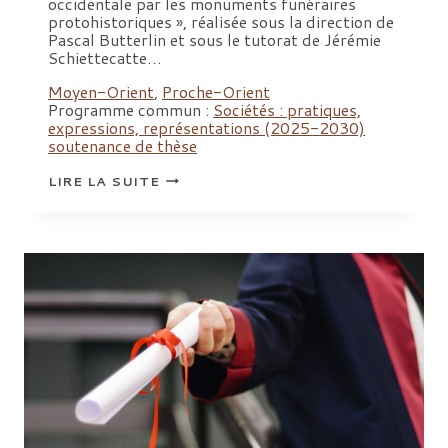
occidentale par les monuments funéraires
protohistoriques », réalisée sous la direction de
Pascal Butterlin et sous le tutorat de Jérémie
Schiettecatte…
Moyen-Orient
,
Proche-Orient
Programme commun :
Sociétés : pratiques,
expressions, représentations (2025-2030)
soutenance de thèse
SOUTENANCE
LIRE LA SUITE
DE
THÈSE
D’ANAÏS
CHEVALIER
:
« DE
LA
TOMBE
À
LA
CONSTRUCTION
DE
LIEUX
DE
MÉMOIRE
ET
D’IDENTITÉ
:
STRUCTURATION