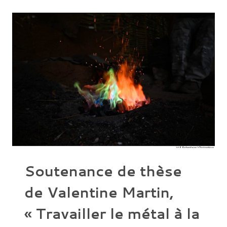
2.
Y’A
MATIÈRE
À
DISCUTER
!
ABORDER
LES
ARMES
PAR
LES
MATÉRIAUX
DU
NÉOLITHIQUE
AU
MOYEN
ÂGE »
Soutenance de thèse
de Valentine Martin,
« Travailler le métal à la