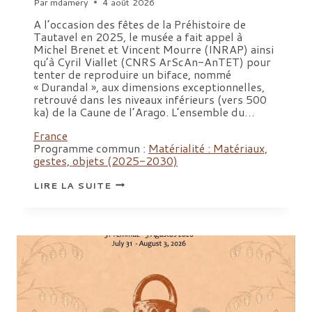
Par
mdamery
4 août 2026
A l’occasion des fêtes de la Préhistoire de
Tautavel en 2025, le musée a fait appel à
Michel Brenet et Vincent Mourre (INRAP) ainsi
qu’à Cyril Viallet (CNRS ArScAn-AnTET) pour
tenter de reproduire un biface, nommé
« Durandal », aux dimensions exceptionnelles,
retrouvé dans les niveaux inférieurs (vers 500
ka) de la Caune de l’Arago. L’ensemble du…
France
Programme commun :
Matérialité : Matériaux,
gestes, objets (2025-2030)
REPRODUIRE
LIRE LA SUITE
ET
DIFFUSER
:
UN
BIFACE
DE
LA
CAUNE
DE
L’ARAGO
À
L’ORIGINE
D’UNE