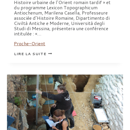
Histoire urbaine de l’Orient romain tardif » et
du programme Lexicon Topographicum
Antiochenum, Marilena Casella, Professeure
associée d’Histoire Romaine, Dipartimento di
Civiltà Antiche e Moderne, Università degli
Studi di Messina, présentera une conférence
intitulée : «…
Proche-Orient
CONFÉRENCE
LIRE LA SUITE
|
«
LE
BOULEUTÈRION
D’ANTIOCHE
SUR
L’ORONTE,
ESPACE
PHYSIQUE
ET
ÉLÉMENT
CLÉ
DANS
LE JEU COMPLEXE
DU
POUVOIR »,
MARILENA
CASELLA