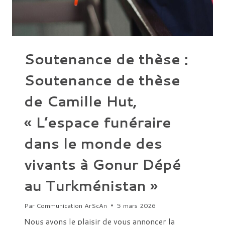
DU
PAYSAGE
D’ARABIE
CENTRALE
ET
OCCIDENTALE
PAR
Soutenance de thèse :
LES
MONUMENTS
FUNÉRAIRES
Soutenance de thèse
PROTOHISTORIQUES »
de Camille Hut,
« L’espace funéraire
dans le monde des
vivants à Gonur Dépé
au Turkménistan »
Par
Communication ArScAn
5 mars 2026
Nous avons le plaisir de vous annoncer la