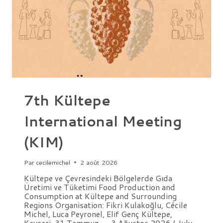
EXPÉRIMENTATION
EN
PUBLIC
ET
D’UN
FILM
DOCUMENTAIRE
7th Kültepe
International Meeting
(KIM)
Par
cecilemichel
2 août 2026
Kültepe ve Çevresindeki Bölgelerde Gıda
Üretimi ve Tüketimi Food Production and
Consumption at Kültepe and Surrounding
Regions Organisation: Fikri Kulakoğlu, Cécile
Michel, Luca Peyronel, Elif Genç Kültepe,
Kayseri, 31 Temmuz – 3 Ağustos 2026 / July