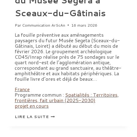
Sceaux-du-Gâtinais
Par
Communication ArScAn
16 mars 2026
La fouille préventive aux aménagements
paysagers du futur Musée Segeta (Sceaux-du-
Gâtinais, Loiret) a débuté au début du mois de
février 2026. Le groupement archéologique
CD45/Inrap réalise près de 75 sondages sur le
quart nord-est de l’agglomération antique,
correspondant au grand sanctuaire, au théâtre-
amphithéâtre et aux habitats périphériques. La
fouille livre d’ores et déjà de beaux…
France
Programme commun :
Spatialités : Territoires,
frontières, fait urbain (2025-2030)
projet en cours
LANCEMENT
LIRE LA SUITE
DES
FOUILLES
DU
MUSÉE
SEGERA