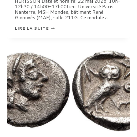
HÉRISSON Date et horaire: 22 mai 2026, 10h-
12h30 / 14h00-17h00Lieu: Université Paris
Nanterre, MSH Mondes, bâtiment René
Ginouvès (MAE), salle 211G. Ce module a…
QUOI
LIRE LA SUITE
DE
NEUF
EN
ARCHÉOLOGIE
PRÉHISTORIQUE?,
SÉMINAIRE
DOCTORAL
D’ARSCAN,
22
MAI
2026