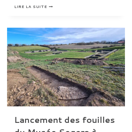
ANITA
LIRE LA SUITE
FATTORI,
LAUREATE
DU
PRIX
DE
THÈSE “PRÊMIO
HISTÓRIA
SOCIAL
2026-
UNIVERSIDADE
DE
SÃO
PAULO”
Lancement des fouilles
du Musée Segera à