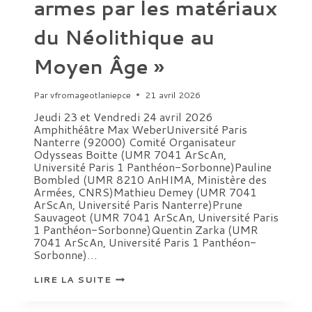
armes par les matériaux
du Néolithique au
Moyen Âge »
Par
vfromageotlaniepce
21 avril 2026
Jeudi 23 et Vendredi 24 avril 2026
Amphithéâtre Max WeberUniversité Paris
Nanterre (92000) Comité Organisateur
Odysseas Boitte (UMR 7041 ArScAn,
Université Paris 1 Panthéon-Sorbonne)Pauline
Bombled (UMR 8210 AnHIMA, Ministère des
Armées, CNRS)Mathieu Demey (UMR 7041
ArScAn, Université Paris Nanterre)Prune
Sauvageot (UMR 7041 ArScAn, Université Paris
1 Panthéon-Sorbonne)Quentin Zarka (UMR
7041 ArScAn, Université Paris 1 Panthéon-
Sorbonne)…
COLLOQUE
LIRE LA SUITE
« ARMES
ET
GUERRIERS