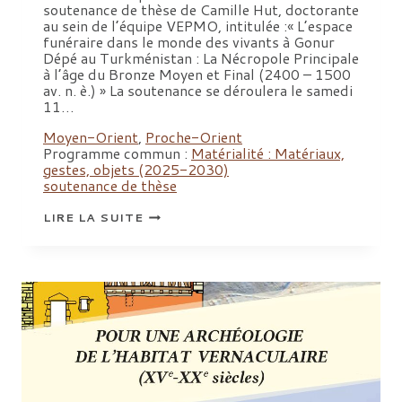
soutenance de thèse de Camille Hut, doctorante
au sein de l’équipe VEPMO, intitulée :« L’espace
funéraire dans le monde des vivants à Gonur
Dépé au Turkménistan : La Nécropole Principale
à l’âge du Bronze Moyen et Final (2400 – 1500
av. n. è.) » La soutenance se déroulera le samedi
11…
Moyen-Orient
,
Proche-Orient
Programme commun :
Matérialité : Matériaux,
gestes, objets (2025-2030)
soutenance de thèse
SOUTENANCE
LIRE LA SUITE
DE
THÈSE
:
SOUTENANCE
DE
THÈSE
DE
CAMILLE
HUT,
« L’ESPACE
FUNÉRAIRE
DANS
LE
MONDE