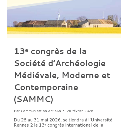
DES
VIVANTS
À
GONUR
DÉPÉ
AU
TURKMÉNISTAN »
13ᵉ congrès de la
Société d’Archéologie
Médiévale, Moderne et
Contemporaine
(SAMMC)
Par
Communication ArScAn
26 février 2026
Du 28 au 31 mai 2026, se tiendra à l’Université
Rennes 2 le 13ᵉ congrès international de la