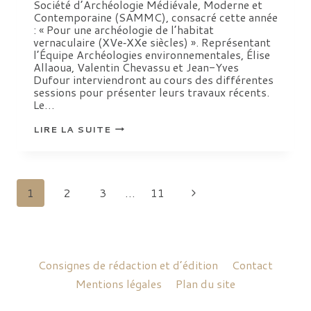
Société d’Archéologie Médiévale, Moderne et
Contemporaine (SAMMC), consacré cette année
: « Pour une archéologie de l’habitat
vernaculaire (XVe‑XXe siècles) ». Représentant
l’Équipe Archéologies environnementales, Élise
Allaoua, Valentin Chevassu et Jean-Yves
Dufour interviendront au cours des différentes
sessions pour présenter leurs travaux récents.
Le…
13ᵉ
LIRE LA SUITE
CONGRÈS
DE
LA
SOCIÉTÉ
D’ARCHÉOLOGIE
MÉDIÉVALE,
Navigation
Page
1
2
3
…
11
MODERNE
ET
CONTEMPORAINE
de
suivante
(SAMMC)
page
Consignes de rédaction et d’édition
Contact
Mentions légales
Plan du site