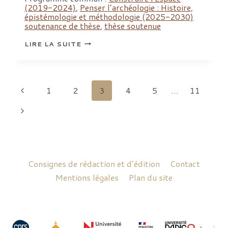
(2019-2024)
,
Penser l’archéologie : Histoire,
épistémologie et méthodologie (2025-2030)
soutenance de thèse
,
thèse soutenue
SOUTENANCE
LIRE LA SUITE
DE
THÈSE
DE
PIERRE
BROUTIN,
INRAP
Navigation
Page
1
2
3
4
5
…
11
de
précédente
Page
suivante
page
Consignes de rédaction et d’édition
Contact
Mentions légales
Plan du site