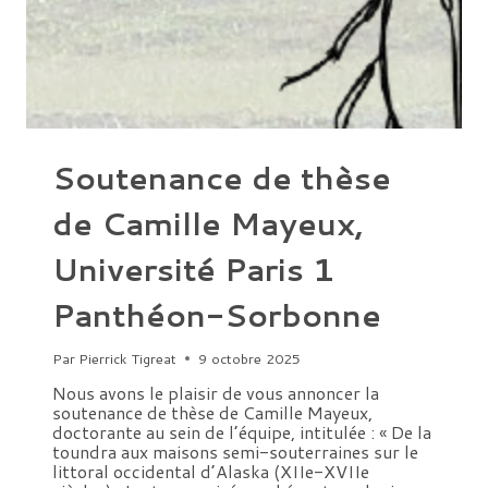
ET
ALAIN
SCHNAPP
AU
EDITIONS
DE
LA
SORBONNE
Soutenance de thèse
de Camille Mayeux,
Université Paris 1
Panthéon-Sorbonne
Par
Pierrick Tigreat
9 octobre 2025
Nous avons le plaisir de vous annoncer la
soutenance de thèse de Camille Mayeux,
doctorante au sein de l’équipe, intitulée : « De la
toundra aux maisons semi-souterraines sur le
littoral occidental d’Alaska (XIIe-XVIIe