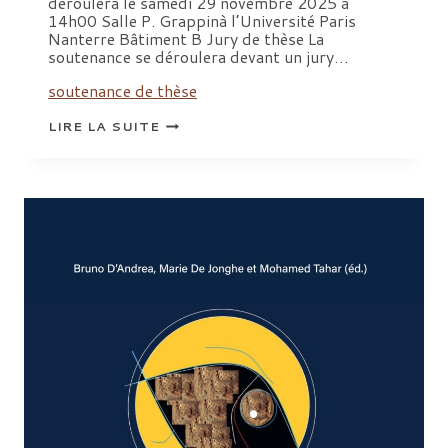
déroulera le samedi 29 novembre 2025 à
14h00 Salle P. Grappinà l’Université Paris
Nanterre Bâtiment B Jury de thèse La
soutenance se déroulera devant un jury…
soutenance de thèse
SOUTENANCE
LIRE LA SUITE
DE
THÈSE
D’ALICE
ALCARAS,
«SANCTUAIRES
ET
POÉTIQUE
DE
L’ARCHITECTURE
DANS
LES
ODES
DE
PINDARE»