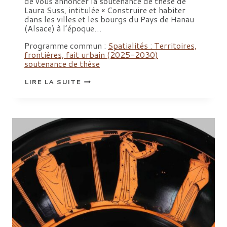
de vous annoncer la soutenance de thèse de
Laura Suss, intitulée « Construire et habiter
dans les villes et les bourgs du Pays de Hanau
(Alsace) à l’époque…
Programme commun :
Spatialités : Territoires,
frontières, fait urbain (2025-2030)
soutenance de thèse
SOUTENANCE
LIRE LA SUITE
DE
THÈSE
:
LAURA
SUSS,
« CONSTRUIRE
ET
HABITER
DANS
LES
VILLES
ET
LES
BOURGS
DU
PAYS
DE
HANAU
(ALSACE)
À