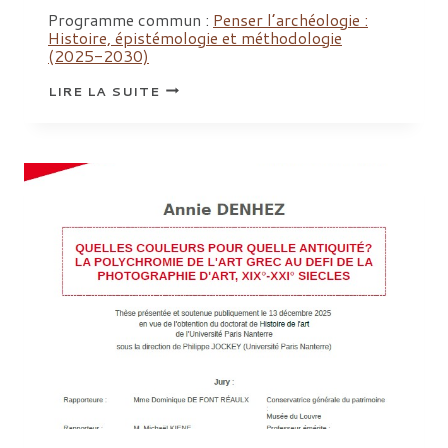
Programme commun :
Penser l’archéologie :
Histoire, épistémologie et méthodologie
(2025-2030)
SÉMINAIRES
LIRE LA SUITE
DOCTORAUX
« QUOI
DE
NEUF
ARCHÉOLOGIES
ET
SCIENCES
DE
L’ANTIQUITÉ
? »