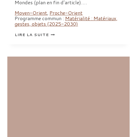
Mondes (plan en fin d’article)….
Moyen-Orient
,
Proche-Orient
Programme commun :
Matérialité : Matériaux,
gestes, objets (2025-2030)
SÉMINAIRE
LIRE LA SUITE
SHAMO
2026
:
RÉPARATION,
RÉEMPLOI,
RÉUTILISATION
ET
RECYCLAGE
DANS
LES
MONDES
ORIENTAUX