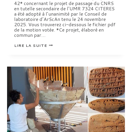
42* concernant le projet de passage du CNRS
en tutelle secondaire de l’UMR 7324 CITERES
a été adopté à l’unanimité par le Conseil de
laboratoire d’ArScAn tenu le 24 novembre
2025. Vous trouverez ci-dessous le fichier pdf
de la motion votée. *Ce projet, élaboré en
commun par…
MOTION
LIRE LA SUITE
COMMUNE
CONCERNANT
LE
PROJET
DE
PASSAGE
DU
CNRS
EN
TUTELLE
SECONDAIRE
DE
L’UMR
CITERES