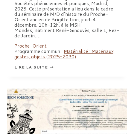
Sociétés phéniciennes et puniques, Madrid,
2025. Cette présentation a lieu dans le cadre
du séminaire de M/D d’histoire du Proche-
Orient ancien de Brigitte Lion, jeudi 4
décembre, 10h-12h, à la MSH
Mondes, Bâtiment René-Ginouvès, salle 1, Rez-
de Jardin….
Proche-Orient
Programme commun :
Matérialité : Matériaux,
gestes, objets (2025-2030)
PRÉSENTATION
LIRE LA SUITE
DE
L’OUVRAGE
« AU
PRISME
DES
GOÛTS.
SOCIÉTÉS
PHÉNICIENNES
ET
PUNIQUES »,
BRUNO
D’ANDREA
ET
MARIE
DE
JONGHE