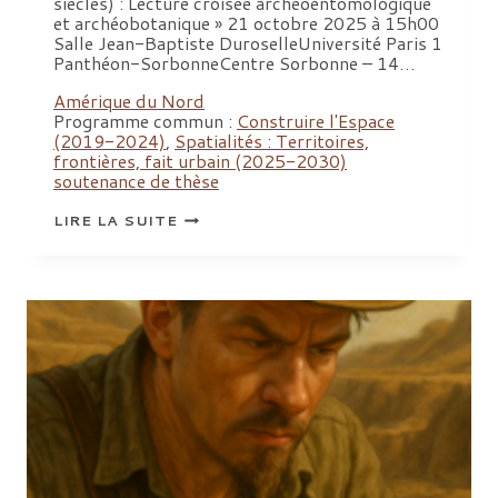
siècles) : Lecture croisée archéoentomologique
et archéobotanique » 21 octobre 2025 à 15h00
Salle Jean-Baptiste DuroselleUniversité Paris 1
Panthéon-SorbonneCentre Sorbonne – 14…
Amérique du Nord
Programme commun :
Construire l'Espace
(2019-2024)
,
Spatialités : Territoires,
frontières, fait urbain (2025-2030)
soutenance de thèse
SOUTENANCE
LIRE LA SUITE
DE
THÈSE
DE
CAMILLE
MAYEUX,
UNIVERSITÉ
PARIS
1
PANTHÉON-
SORBONNE