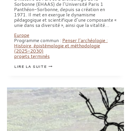
Sorbonne (EHAAS) de l’Université Paris 1
Panthéon-Sorbonne, depuis sa création en
1971. Il met en exergue le dynamisme
pédagogique et scientifique d’une composante «
unie dans sa diversité », ainsi que la vitalité…
Europe
Programme commun :
Penser l’archéologie :
Histoire, épistémologie et méthodologie
(2025-2030)
projets terminés
PARUTION
LIRE LA SUITE
|
« UNIE
DANS
SA
DIVERSITÉ,
L’ÉCOLE
D’HISTOIRE
DE
L’ART
ET
D’ARCHÉOLOGIE
DE
LA
SORBONNE »,
ALAIN
DUPLOUY