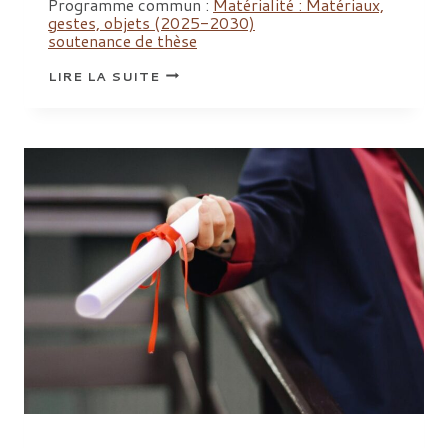
Programme commun :
Matérialité : Matériaux,
gestes, objets (2025-2030)
soutenance de thèse
SOUTENANCE
LIRE LA SUITE
DE
THÈSE
AKANE
HORI,
« POUR
UNE
ARCHÉOLOGIE
DE
LA
CONSTRUCTION
DES
CHÂTEAUX
ET
JARDINS
DE
NOISY,
MARLY,
VERSAILLES
(ÎLE-
DE-
FRANCE),
XVIE-
XVIIIE
SIÈCLES.