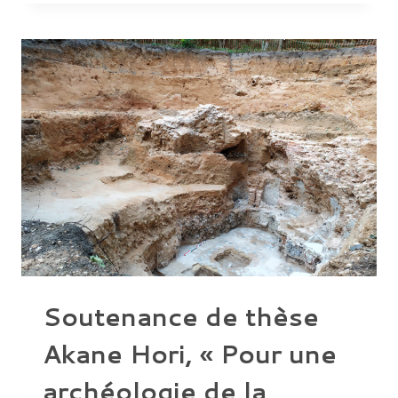
D’ANNIE-
DOMINIQUE
DENHEZ,
UNIVERSITÉ
PARIS
NANTERRE
Soutenance de thèse
Akane Hori, « Pour une
archéologie de la