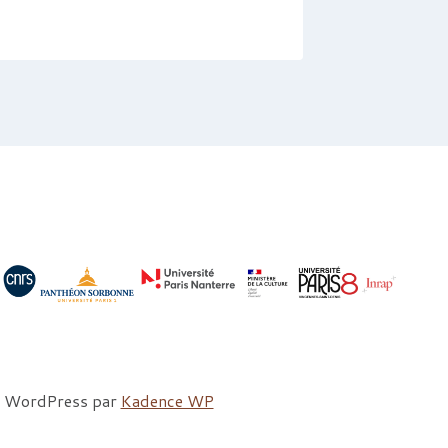
Par
marlene
me WordPress par
Kadence WP