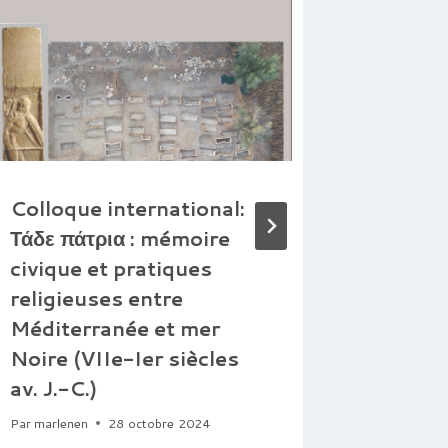
Colloque international:
Colloq
Τάδε πάτρια : mémoire
forts 
civique et pratiques
l’amén
religieuses entre
territo
Méditerranée et mer
Médite
Noire (VIIe-Ier siècles
marges
av. J.-C.)
perse, 
de l’E
Par
marlenen
28 octobre 2024