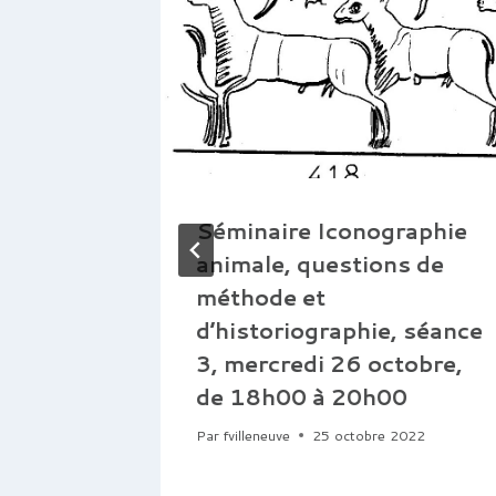
ération
Séminaire Iconographie
e le
animale, questions de
:
méthode et
d’historiographie, séance
3, mercredi 26 octobre,
de 18h00 à 20h00
Par
fvilleneuve
25 octobre 2022