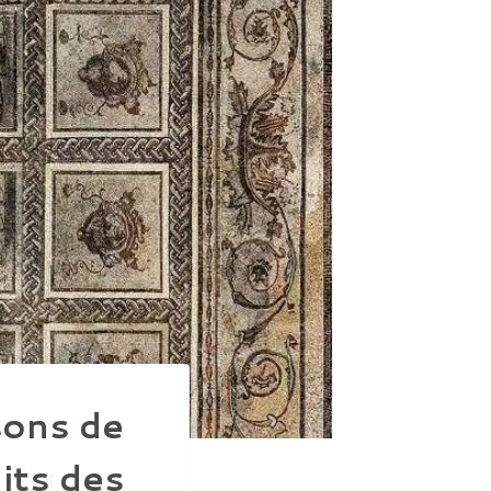
sons de
its des