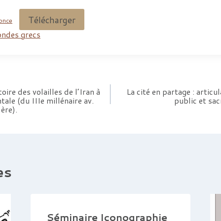
Télécharger
once
ondes grecs
oire des volailles de l’Iran à
La cité en partage : articu
ale (du IIIe millénaire av.
public et sac
ère).
es
Séminaire Iconographie