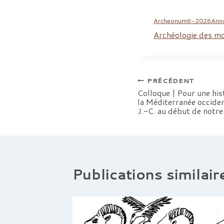
Archeonum6-2026Ann
Archéologie des m
Navigation
PRÉCÉDENT
Colloque | Pour une hist
la Méditerranée occident
de
J.-C. au début de notre 
l’article
Publications similair