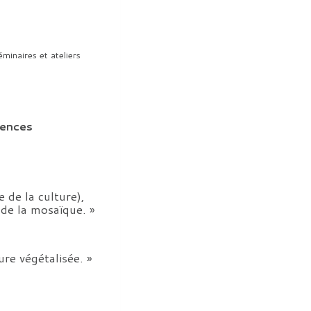
minaires et ateliers
rences
 de la culture),
 de la mosaïque. »
re végétalisée. »