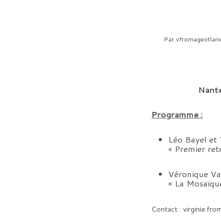
Par
vfromageotlani
Nante
Programme :
Léo Bayel et 
« Premier ret
Véronique Vas
« La Mosaïque
Contact : virginie.fr