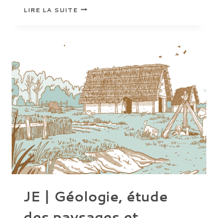
LANCEMENT
LIRE LA SUITE
DES
FOUILLES
DU
MUSÉE
SEGERA
À
SCEAUX-
DU-
GÂTINAIS
JE | Géologie, étude
des paysages et