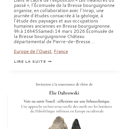
passé », l’Écomusée de la Bresse bourguignonne
organise, en collaboration avec l’Inrap, une
journée d’études consacrée à la géologie, à
l’étude des paysages et aux occupations
humaines anciennes en Bresse bourguignonne.
9h à 16h45Samedi 14 mars 2026 Écomusée de
la Bresse bourguignonne Château
départemental de Pierre-de-Bresse…
Europe de l'Ouest
,
France
JE
LIRE LA SUITE
|
GÉOLOGIE,
ÉTUDE
DES
PAYSAGES
ET
OCCUPATIONS
HUMAINES
ANCIENNES
EN
BRESSE
BOURGUIGNONNE.
ACTUALITÉ
DE
LA
RECHERCHE
D’APRÈS