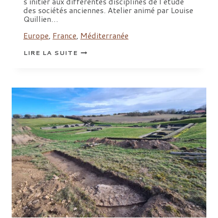
s’initier aux différentes disciplines de l’étude
des sociétés anciennes. Atelier animé par Louise
Quillien…
Europe
,
France
,
Méditerranée
À
LIRE LA SUITE
LA
DÉCOUVERTE
DES
MONDES
ANCIENS :
LES
PETITS
DÉBROUILLARDS
ACCUEILLIS
À
ARSCAN