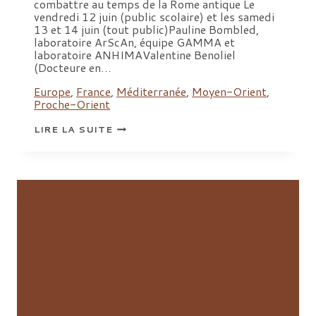
combattre au temps de la Rome antique Le
vendredi 12 juin (public scolaire) et les samedi
13 et 14 juin (tout public)Pauline Bombled,
laboratoire ArScAn, équipe GAMMA et
laboratoire ANHIMAValentine Benoliel
(Docteure en…
Europe
,
France
,
Méditerranée
,
Moyen-Orient
,
Proche-Orient
JOURNÉES
LIRE LA SUITE
EUROPÉENNES
DE
L’ARCHÉOLOGIE
2026 :
UN
SUCCÈS
POUR
LES
ANIMATIONS
D’ARSCAN !