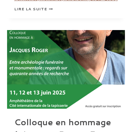
VIENT
LIRE LA SUITE
DE
PARAÎTRE
:
« L’ÂGE
DU
BRONZE
EN
FRANCE
(2500
À
800
AVANT
NOTRE
ÈRE).
SYNTHÈSES
THÉMATIQUES »
Colloque en hommage