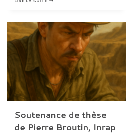
LIRE LA SUITE
D’ÉTUDE
« LE
FAIT
FUNÉRAIRE
EN
ARCHÉOLOGIE
URBAINE
:
CONTRAINTES,
PRATIQUES
FUNÉRAIRES,
ENJEUX
PATRIMONIAUX »
Soutenance de thèse
de Pierre Broutin, Inrap