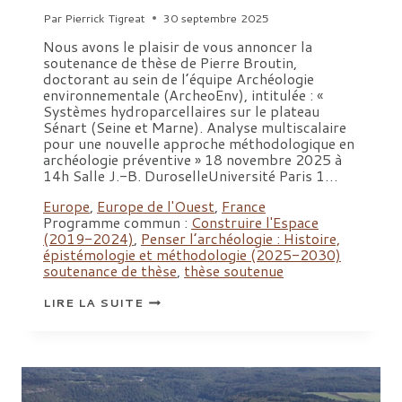
Par
Pierrick Tigreat
30 septembre 2025
Nous avons le plaisir de vous annoncer la
soutenance de thèse de Pierre Broutin,
doctorant au sein de l’équipe Archéologie
environnementale (ArcheoEnv), intitulée : «
Systèmes hydroparcellaires sur le plateau
Sénart (Seine et Marne). Analyse multiscalaire
pour une nouvelle approche méthodologique en
archéologie préventive » 18 novembre 2025 à
14h Salle J.-B. DuroselleUniversité Paris 1…
Europe
,
Europe de l'Ouest
,
France
Programme commun :
Construire l'Espace
(2019-2024)
,
Penser l’archéologie : Histoire,
épistémologie et méthodologie (2025-2030)
soutenance de thèse
,
thèse soutenue
SOUTENANCE
LIRE LA SUITE
DE
THÈSE
DE
PIERRE
BROUTIN,
INRAP