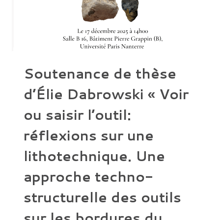
LA
GÉOARCHÉOLOGIE,
LA
PALYNOLOGIE
ET
L’ARCHÉOLOGIE
PRÉVENTIVE.
Soutenance de thèse
d’Élie Dabrowski « Voir
ou saisir l’outil:
réflexions sur une
lithotechnique. Une
approche techno-
structurelle des outils
sur les bordures du