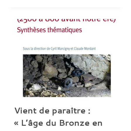
DE
POSTE
–
CPJ
“ARCHÉOLOGIE
DES
PAYSAGE”,
PARIS
1-
UMR
ARSCAN
/
JOB
ADVERTISEMENT
–
CPJ
“LANDSCAPE
ARCHAEOLOGY”,
PARIS
1-
UMR
ARSCAN
Vient de paraître :
« L’âge du Bronze en