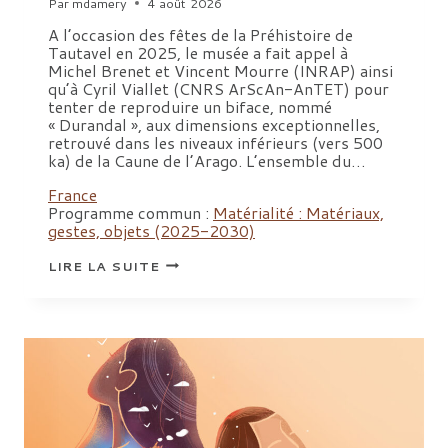
Par
mdamery
4 août 2026
A l’occasion des fêtes de la Préhistoire de
Tautavel en 2025, le musée a fait appel à
Michel Brenet et Vincent Mourre (INRAP) ainsi
qu’à Cyril Viallet (CNRS ArScAn-AnTET) pour
tenter de reproduire un biface, nommé
« Durandal », aux dimensions exceptionnelles,
retrouvé dans les niveaux inférieurs (vers 500
ka) de la Caune de l’Arago. L’ensemble du…
France
Programme commun :
Matérialité : Matériaux,
gestes, objets (2025-2030)
REPRODUIRE
LIRE LA SUITE
ET
DIFFUSER
:
UN
BIFACE
DE
LA
CAUNE
DE
L’ARAGO
À
L’ORIGINE
D’UNE