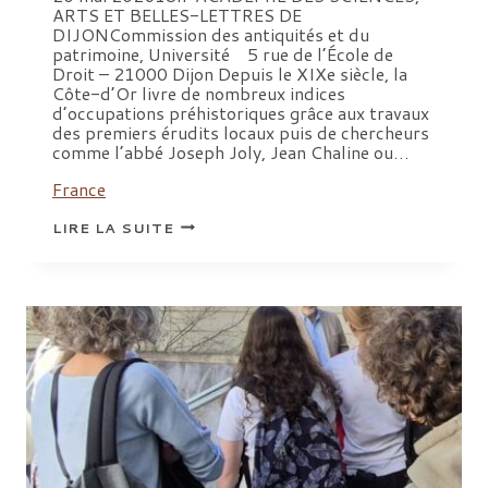
ARTS ET BELLES-LETTRES DE
DIJONCommission des antiquités et du
patrimoine, Université 5 rue de l’École de
Droit – 21000 Dijon Depuis le XIXe siècle, la
Côte-d’Or livre de nombreux indices
d’occupations préhistoriques grâce aux travaux
des premiers érudits locaux puis de chercheurs
comme l’abbé Joseph Joly, Jean Chaline ou…
France
CONFÉRENCE
LIRE LA SUITE
|
LE
PALÉOLITHIQUE
DE
CÔTE-
D’OR
:
150
ANS
D’ARCHÉOLOGIE
ENTRE
EXPLORATIONS
D’ANTAN
ET
RÉEXAMENS
RÉCENTS,
MARIA