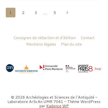
JACQUES
ROGER.
ENTRE
Navigation
Page
1
2
3
…
5
ARCHÉOLOGIE
FUNÉRAIRE
ET
de
suivante
MONUMENTALE
:
REGARDS
page
SUR
QUARANTE
Consignes de rédaction et d’édition
Contact
ANNÉES
DE
Mentions légales
Plan du site
RECHERCHE
© 2026 Archéologies et Sciences de l’Antiquité -
Laboratoire ArScAn UMR 7041 - Thème WordPress
par
Kadence WP