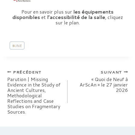
Pour en savoir plus sur
les équipements
disponibles
et
l’accessibilité de la salle
, cliquez
sur le plan.
Étiquettes
#
JNE
de
la
publication :
Navigation
PRÉCÉDENT
SUIVANT
Parution | Missing
« Quoi de Neuf à
Evidence in the Study of
ArScAn » le 27 janvier
de
Ancient Cultures,
2026
Methodological
l’article
Reflections and Case
Studies on Fragmentary
Sources.