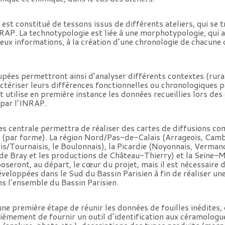
 est constitué de tessons issus de différents ateliers, qui se 
NRAP. La technotypologie est liée à une morphotypologie, qui 
ux informations, à la création d’une chronologie de chacune
pées permettront ainsi d’analyser différents contextes (rura
actériser leurs différences fonctionnelles ou chronologiques p
t utilise en première instance les données recueillies lors des
 par l’INRAP.
s centrale permettra de réaliser des cartes de diffusions co
es (par forme). La région Nord/Pas-de-Calais (Arrageois, Camb
is/Tournaisis, le Boulonnais), la Picardie (Noyonnais, Verma
 de Bray et les productions de Château-Thierry) et la Seine-M
eront, au départ, le cœur du projet, mais il est nécessaire d
développées dans le Sud du Bassin Parisien à fin de réaliser u
s l’ensemble du Bassin Parisien.
une première étape de réunir les données de fouilles inédites,
ièmement de fournir un outil d’identification aux céramologue