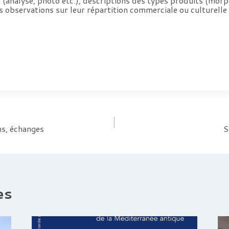
 (analyse, photo etc.), descriptions des types produits (morp
s observations sur leur répartition commerciale ou culturelle
ns, échanges
S
es