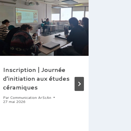
Inscription | Journée
Textile
d’initiation aux études
Médite
céramiques
(TexO
Par
Communication ArScAn
Par
lquillien
27 mai 2026