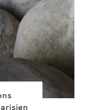
ons
arisien