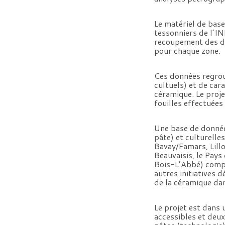
Le matériel de base
tessonniers de l’I
recoupement des de
pour chaque zone.
Ces données regrou
cultuels) et de car
céramique. Le proje
fouilles effectuées
Une base de donnée
pâte) et culturell
Bavay/Famars, Lillo
Beauvaisis, le Pays
Bois-L’Abbé) compos
autres initiatives 
de la céramique dan
Le projet est dans 
accessibles et deux