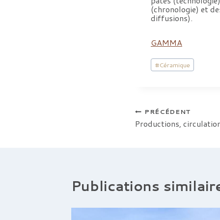
pâtes (technologie)
(chronologie) et de
diffusions).
GAMMA
Étiquettes
#
Céramique
de
la
publication :
Navigation
PRÉCÉDENT
Productions, circulatio
de
l’article
Publications similair