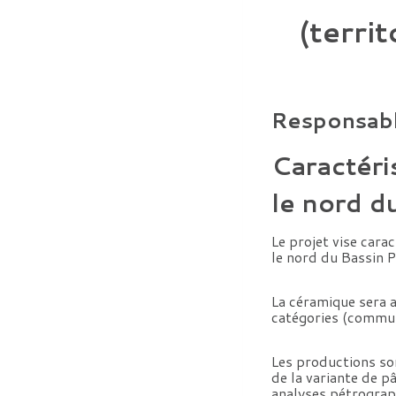
(terri
Responsabl
Caractéri
le nord d
Le projet vise cara
le nord du Bassin P
La céramique sera 
catégories (commun
Les productions son
de la variante de p
analyses pétrograph