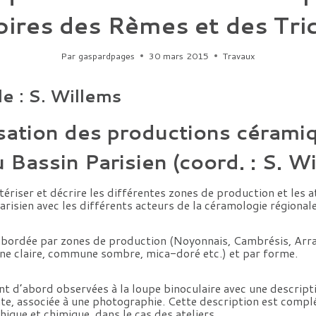
toires des Rèmes et des Tri
Par
gaspardpages
30 mars 2015
Travaux
e : S. Willems
sation des productions cérami
u Bassin Parisien
(coord. : S. W
ctériser et décrire les différentes zones de production et les 
arisien avec les différents acteurs de la céramologie régionale
abordée par zones de production (Noyonnais, Cambrésis, Arra
e claire, commune sombre, mica-doré etc.) et par forme.
t d’abord observées à la loupe binoculaire avec une descripti
âte, associée à une photographie. Cette description est compl
ique et chimique, dans le cas des ateliers.