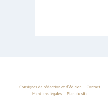
a
e A.
Consignes de rédaction et d’édition
Contact
Mentions légales
Plan du site