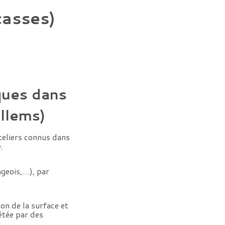
casses)
ques dans
illems)
ateliers connus dans
.
geois,…), par
on de la surface et
étée par des