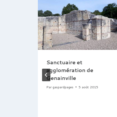
UNESCO
Sanctuaire et
agglomération de
 la
Genainville
istan
Par
gaspardpages
5 août 2015
e par
CNRS-
AM) et