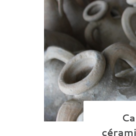
Ca
cérami