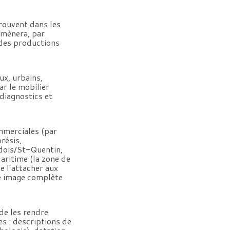
trouvent dans les
amènera, par
 des productions
ux, urbains,
ar le mobilier
 diagnostics et
mmerciales (par
résis,
ndois/St-Quentin,
aritime (la zone de
e l’attacher aux
ne image complète
 de les rendre
s : descriptions de