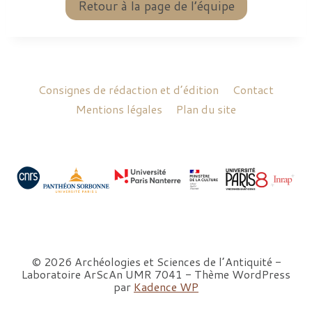
Retour à la page de l’équipe
g
a
e
t
i
Consignes de rédaction et d’édition
Contact
o
Mentions légales
Plan du site
n
d
e
s
p
© 2026 Archéologies et Sciences de l’Antiquité -
Laboratoire ArScAn UMR 7041 - Thème WordPress
u
par
Kadence WP