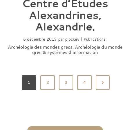
Centre d’Études
Alexandrines,
Alexandrie.
8 décembre 2019
par
pjockey
|
Publications
Archéologie des mondes grecs, Archéologie du monde
grec & systèmes d’information
P
N
1
2
3
4
a
e
x
g
t
i
P
n
a