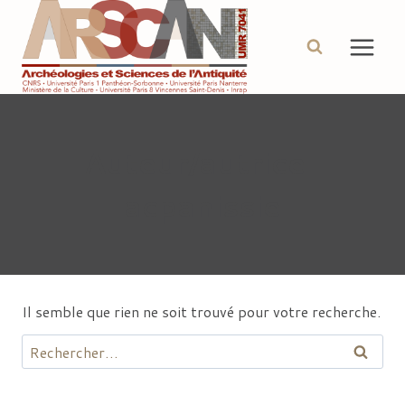
Aller
au
contenu
Auteur/autrice :
acpanissie
Il semble que rien ne soit trouvé pour votre recherche.
Rechercher :