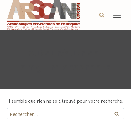
Aller
au
contenu
Auteur/autrice :
amguimiersorbets
Il semble que rien ne soit trouvé pour votre recherche.
Rechercher :