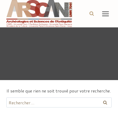
Aller
au
contenu
Auteur/autrice :
avlamos
Il semble que rien ne soit trouvé pour votre recherche.
Rechercher :