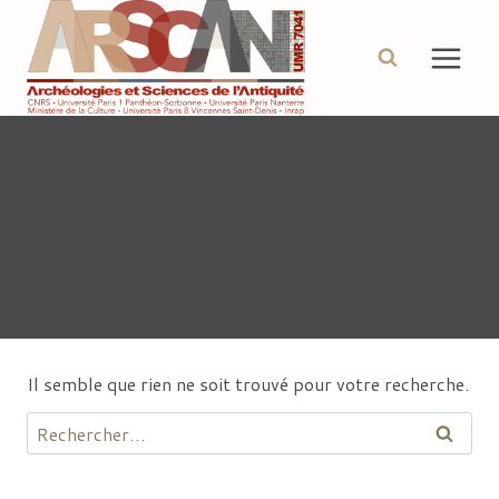
Aller
au
contenu
Auteur/autrice :
cbarthelemy
Il semble que rien ne soit trouvé pour votre recherche.
Rechercher :