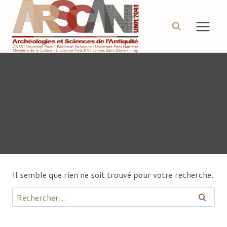
Aller
au
contenu
Auteur/autrice : daugst
Il semble que rien ne soit trouvé pour votre recherche.
Rechercher :