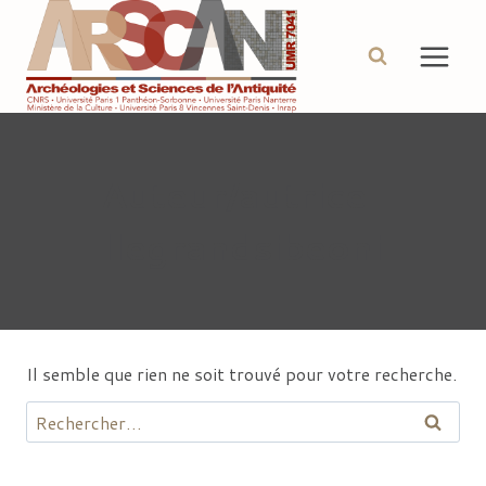
Aller
au
contenu
Auteur/autrice :
llegrandsibeoni
Il semble que rien ne soit trouvé pour votre recherche.
Rechercher :