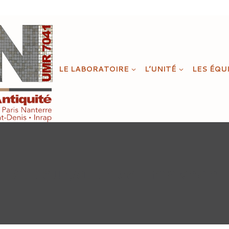
LE LABORATOIRE
L’UNITÉ
LES ÉQU
Auteur/autrice : makhan