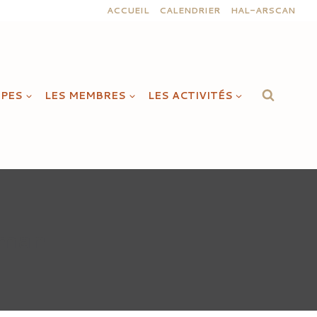
ACCUEIL
CALENDRIER
HAL-ARSCAN
IPES
LES MEMBRES
LES ACTIVITÉS
sman