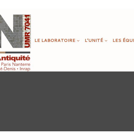
LE LABORATOIRE
L’UNITÉ
LES ÉQU
eur/autrice : nlemeurweis