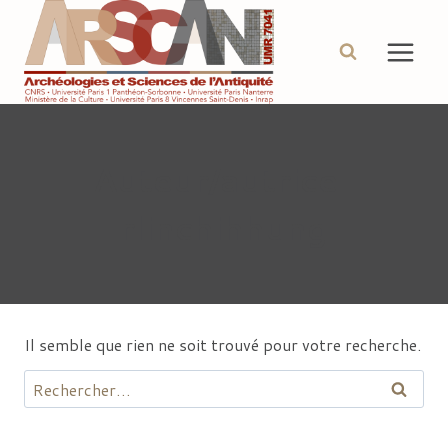
Aller
au
contenu
Auteur/autrice :
rlinchihhung
Il semble que rien ne soit trouvé pour votre recherche.
Rechercher :