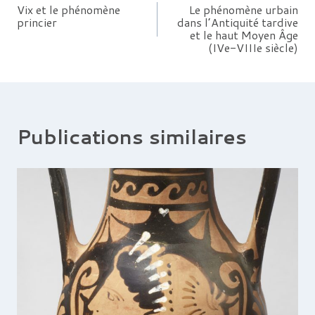
Vix et le phénomène
Le phénomène urbain
princier
dans l’Antiquité tardive
de
et le haut Moyen Âge
(IVe-VIIIe siècle)
l’article
Publications similaires