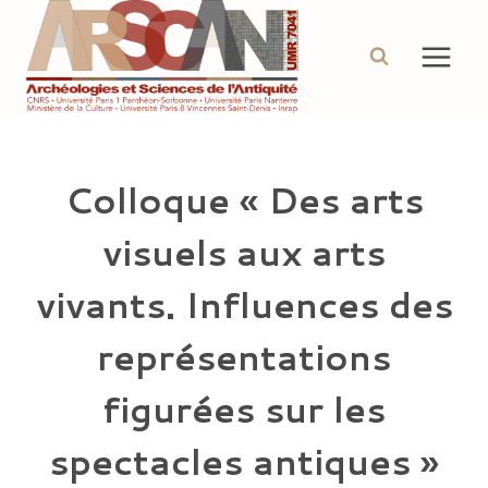
Aller
au
contenu
Colloque « Des arts
visuels aux arts
vivants. Influences des
représentations
figurées sur les
spectacles antiques »