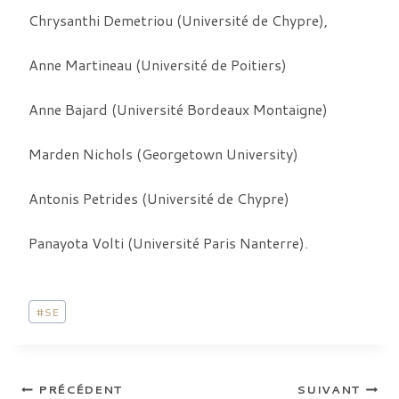
Chrysanthi Demetriou (Université de Chypre),
Anne Martineau (Université de Poitiers)
Anne Bajard (Université Bordeaux Montaigne)
Marden Nichols (Georgetown University)
Antonis Petrides (Université de Chypre)
Panayota Volti (Université Paris Nanterre).
Étiquettes
#
SE
de
la
publication :
Navigation
PRÉCÉDENT
SUIVANT