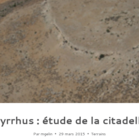
yrrhus : étude de la citadel
Par
mgelin
29 mars 2015
Terrains