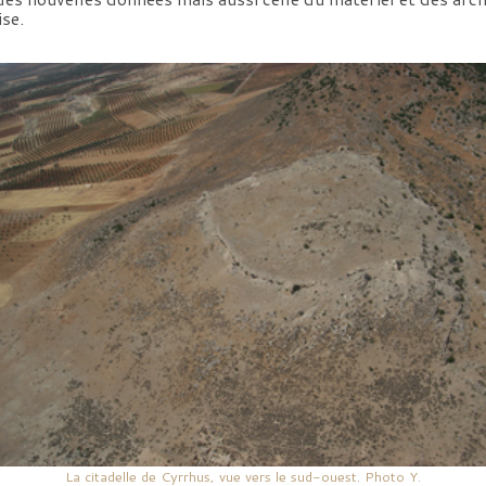
ise.
La citadelle de Cyrrhus, vue vers le sud-ouest. Photo Y.