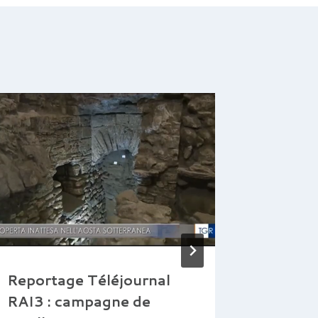
Reportage Téléjournal
Recher
RAI3 : campagne de
topogra