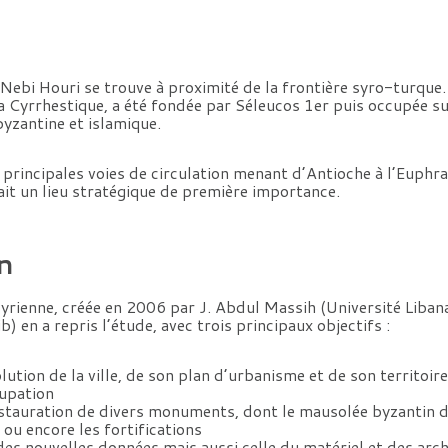
Nebi Houri se trouve à proximité de la frontière syro-turque. 
la Cyrrhestique, a été fondée par Séleucos 1er puis occupée 
yzantine et islamique.
s principales voies de circulation menant d’Antioche à l’Euphra
it un lieu stratégique de première importance.
n
yrienne, créée en 2006 par J. Abdul Massih (Université Libana
 en a repris l’étude, avec trois principaux objectifs :
olution de la ville, de son plan d’urbanisme et de son territoir
upation
restauration de divers monuments, dont le mausolée byzantin d
ou encore les fortifications
des nouvelles données mais aussi celle du matériel et des arch