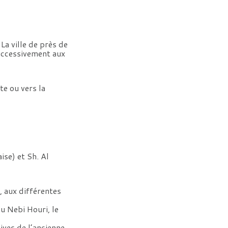
La ville de près de
successivement aux
te ou vers la
ise) et Sh. Al
e, aux différentes
u Nebi Houri, le
ives de l’ancienne