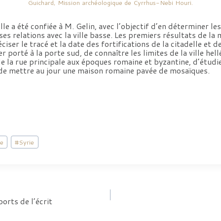
Guichard, Mission archéologique de Cyrrhus-Nebi Houri.
lle a été confiée à M. Gelin, avec l’objectif d’en déterminer le
ses relations avec la ville basse. Les premiers résultats de la
ciser le tracé et la date des fortifications de la citadelle et de
er porté à la porte sud, de connaître les limites de la ville hell
de la rue principale aux époques romaine et byzantine, d’étudie
, de mettre au jour une maison romaine pavée de mosaïques.
ue
#
Syrie
orts de l’écrit