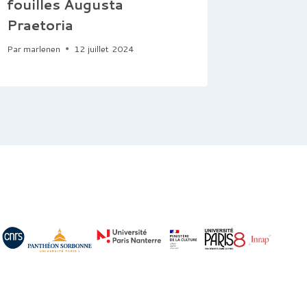
fouilles Augusta
du pay
Praetoria
(Calab
Par
marlenen
12 juillet 2024
Par
francisp