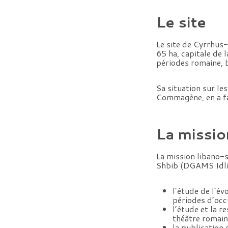
Le site
Le site de Cyrrhus-
65 ha, capitale de 
périodes romaine, b
Sa situation sur le
Commagène, en a fa
La missio
La mission libano-s
Shbib (DGAMS Idlib)
l’étude de l’év
périodes d’occ
l’étude et la 
théâtre romain 
la publication 