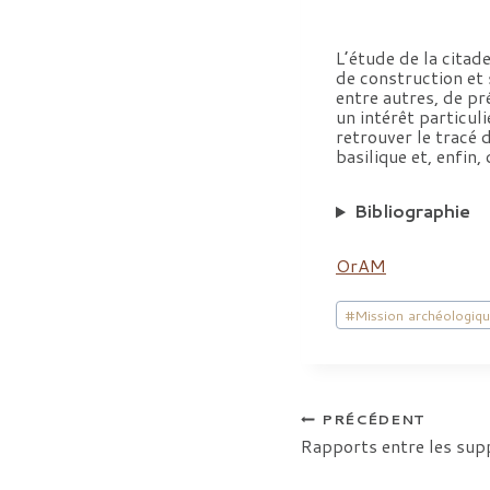
L’étude de la citade
de construction et 
entre autres, de pré
un intérêt particuli
retrouver le tracé 
basilique et, enfin
Bibliographie
OrAM
Étiquettes
#
Mission archéologiq
de
la
publication :
Navigation
PRÉCÉDENT
Rapports entre les supp
de