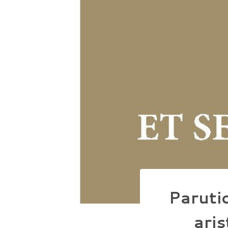
Paruti
aris