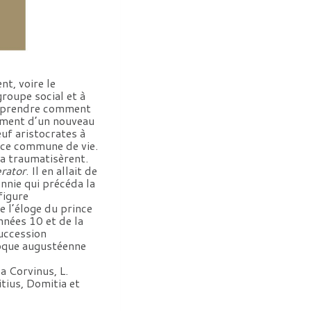
nt, voire le
groupe social et à
comprendre comment
nement d’un nouveau
uf aristocrates à
nce commune de vie.
la traumatisèrent.
rator
. Il en allait de
ennie qui précéda la
 figure
e l’éloge du prince
années 10 et de la
succession
poque augustéenne
a Corvinus, L.
tius, Domitia et