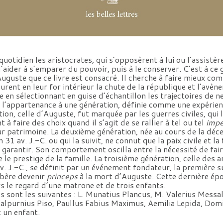
otidien les aristocrates, qui s’opposèrent à lui ou l’assistère
’aider à s’emparer du pouvoir, puis à le conserver. C’est à ce 
 Auguste que ce livre est consacré. Il cherche à faire mieux 
curent en leur for intérieur la chute de la république et l’avè
en sélectionnant en guise d’échantillon les trajectoires de ne
de l’appartenance à une génération, définie comme une expérie
ion, celle d’Auguste, fut marquée par les guerres civiles, qui 
 faire des choix quand il s’agit de se rallier à tel ou tel
impe
eur patrimoine. La deuxième génération, née au cours de la déc
 31 av. J.-C. ou qui la suivit, ne connut que la paix civile et la
 garantir. Son comportement oscilla entre la nécessité de fair
 le prestige de la famille. La troisième génération, celle des 
v. J.-C., se définit par un événement fondateur, la première 
Tibère devenir
princeps
à la mort d’Auguste. Cette dernière é
rs le regard d’une matrone et de trois enfants.
es sont les suivantes : L. Munatius Plancus, M. Valerius Messal
alpurnius Piso, Paullus Fabius Maximus, Aemilia Lepida, Domi
t un enfant.