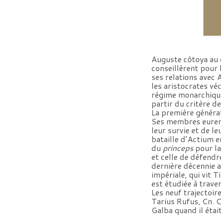
Auguste côtoya au qu
conseillèrent pour l
ses relations avec
les aristocrates vé
régime monarchique 
partir du critère 
La première générat
Ses membres eurent à
leur survie et de l
bataille d’Actium en
du
princeps
pour la
et celle de défendre
dernière décennie a
impériale, qui vit 
est étudiée à trave
Les neuf trajectoir
Tarius Rufus, Cn. C
Galba quand il étai