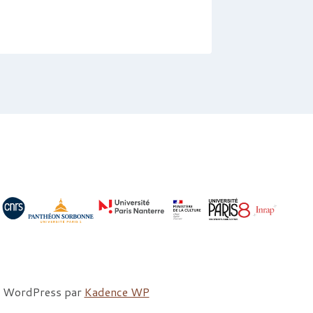
Par
gaspard
me WordPress par
Kadence WP