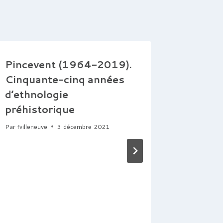
Pincevent (1964-2019).
Cinquante-cinq années
d’ethnologie
préhistorique
Par
fvilleneuve
3 décembre 2021
Agglom
second
région
Loire