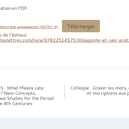
tation en PDF :
Télécharger
tocratie augusteenne (45753-6)
b de l’éditeur :
lleslettres.com/livre/9782251457536/auguste-et-ses-arist
S : What Means Late
Colloque : Graver les mots, 
ns? New Concepts,
et inscriptions aux 
se Studies for the Period
e 8th Centuries