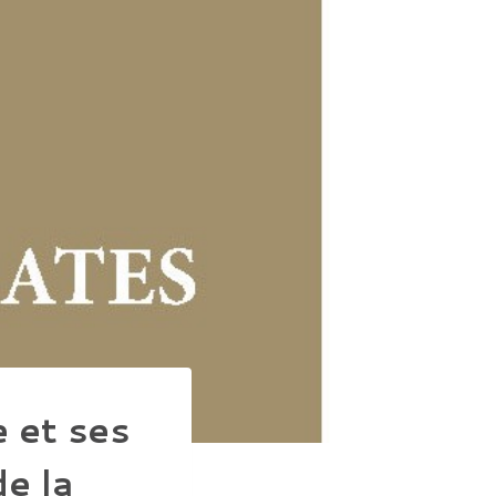
 et ses
de la