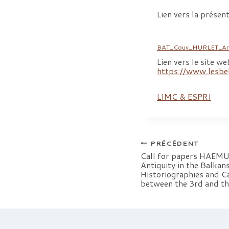
Lien vers la présen
BAT_Couv_HURLET_Aris
Lien vers le site we
https://www.lesbe
LIMC & ESPRI
Navigation
PRÉCÉDENT
Call for papers HAEMU
Antiquity in the Balka
de
Historiographies and Ca
between the 3rd and th
l’article