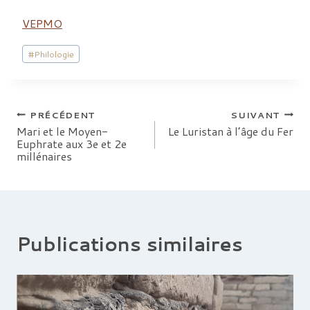
VEPMO
Étiquettes
#
Philologie
de
la
publication :
Navigation
PRÉCÉDENT
SUIVANT
Mari et le Moyen-
Le Luristan à l’âge du Fer
Euphrate aux 3e et 2e
de
millénaires
l’article
Publications similaires