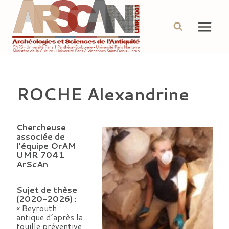
Aller
au
contenu
ROCHE Alexandrine
Chercheuse
associée de
l’équipe OrAM
UMR 7041
ArScAn
Sujet de thèse
(2020-2026) :
« Beyrouth
antique d’après la
fouille préventive