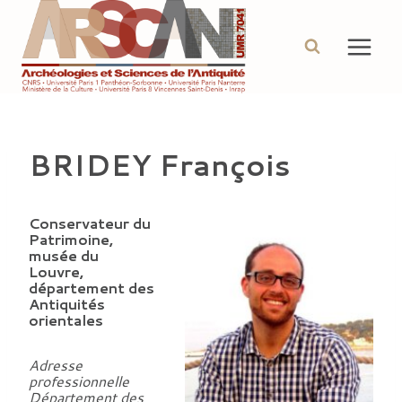
Aller
au
contenu
BRIDEY François
Conservateur du
Patrimoine,
musée du
Louvre,
département des
Antiquités
orientales
Adresse
professionnelle
Département des