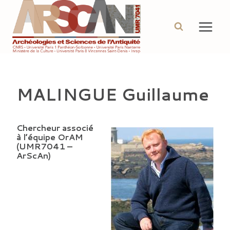
Aller
au
contenu
MALINGUE Guillaume
Chercheur associé
à l’équipe OrAM
(UMR7041 –
ArScAn)