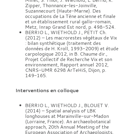
Zipper, Thonnance-les-Joinville,
Suzannecourt (Haute-Marne). Des
occupations de La Tène ancienne et finale
et un établissement rural gallo-romain,
Metz, Inrap Grand Est nord, p. 498-524.
BERRIO L., WIETHOLD J., PETIT Ch.
(2012) – Les macrorestes végétaux de Vix
: bilan synthétique (traitement des
données de H. Kroll, 1993-2009) et étude
carpologique 2012, in B. Chaume dir.,
Projet Collectif de Recherche Vix et son
environnement, Rapport annuel 2012,
CNRS-UMR 6298 ArTeHiS, Dijon, p.
149-165.
Interventions en colloque
BERRIO L., WIETHOLD J., BLOUET V.
(2014) – Spatial analysis of LBK
longhouses at Marainville-sur-Madon
(Lorraine, France). An archaeobotanical
approach, 20th Annual Meeting of the
European Association of Archaeologists,