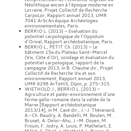
Néolithique ancien à l’époque moderne en
Lorraine, Projet Collectif de Recherche
CarpoLor, Rapport annuel 2013, UMR
7041 ArScAn équipe Archéologies
environnementales, Paris.
BERRIO L. (2013) – Evaluation du
potentiel carpologique de l’Oppidum
d’Orival, Rapport archéobotanique, Paris.
BERRIO L., PETIT Ch. (2013) – Le
bâtiment 15a du Plateau Saint-Marcel
(Vix, Côte d’Or), sondage et évaluation du
potentiel carpologique, rapport de la
campagne 2013, in B. Chaume dir., Projet
Collectif de Recherche Vix et son
environnement, Rapport annuel 2013,
UMR 6298 ArTeHiS, Dijon, p. 275-315.
WIETHOLD J., BERRIO L. (2013) –
Agriculture et paléo-environnement d’une
ferme gallo-romaine dans la vallée de la
Marne [Rapport archéobotanique
2013/14], in M. Cavé dir., J.-J. Thévenard,
A.-Ch. Baudry, A. Bandelli, M. Boulen, M.
Brunet, A. Delor-Ahu, J.-M. Doyen, M.
Frouin, F. Jodry, A. Louis, P. Mathelart, E.
Millet, S. Thiol, J. Wiethold, L. Berrio, K.