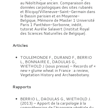
au Néoltihique ancien. Comparaison des
données carpologiques des sites rubanés
et Blicquy/Villeneuve-Saint-Germain dans
le Bassin parisien et en Moyenne-
Belgique, Mémoire de Master 1 Université
Paris 1 Panthéon-Sorbonne, inédit,
tutorat Aurélie Salavert (Institut Royal
des Sciences Naturelles de Belgique).
Articles
TOULEMONDE F., DURAND F., BERRIO
L., BONNAIRE E., DAOULAS G.,
WIETHOLD J (sous presse) – Records of «
new » glume wheat in France : a review,
Vegetation History and Archaeobotany.
Rapports
BERRIO L., DAOULAS G., WIETHOLD J.
(2013) – Apport de la carpologie à la
compréhension de l’économie végétale du