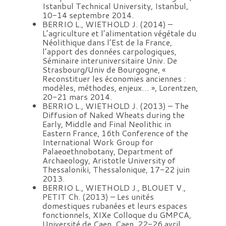
Istanbul Technical University, Istanbul,
10-14 septembre 2014.
BERRIO L., WIETHOLD J. (2014) –
L’agriculture et l’alimentation végétale du
Néolithique dans l’Est de la France,
l’apport des données carpologiques,
Séminaire interuniversitaire Univ. De
Strasbourg/Univ de Bourgogne, «
Reconstituer les économies anciennes :
modèles, méthodes, enjeux… », Lorentzen,
20-21 mars 2014.
BERRIO L., WIETHOLD J. (2013) – The
Diffusion of Naked Wheats during the
Early, Middle and Final Neolithic in
Eastern France, 16th Conference of the
International Work Group for
Palaeoethnobotany, Department of
Archaeology, Aristotle University of
Thessaloniki, Thessalonique, 17-22 juin
2013.
BERRIO L., WIETHOLD J., BLOUET V.,
PETIT Ch. (2013) – Les unités
domestiques rubanées et leurs espaces
fonctionnels, XIXe Colloque du GMPCA,
Université de Caen, Caen, 22-26 avril