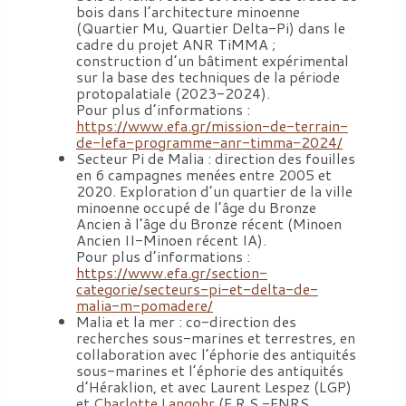
bois dans l’architecture minoenne
(Quartier Mu, Quartier Delta-Pi) dans le
cadre du projet ANR TiMMA ;
construction d’un bâtiment expérimental
sur la base des techniques de la période
protopalatiale (2023-2024).
Pour plus d’informations :
https://www.efa.gr/mission-de-terrain-
de-lefa-programme-anr-timma-2024/
Secteur Pi de Malia : direction des fouilles
en 6 campagnes menées entre 2005 et
2020. Exploration d’un quartier de la ville
minoenne occupé de l’âge du Bronze
Ancien à l’âge du Bronze récent (Minoen
Ancien II-Minoen récent IA).
Pour plus d’informations :
https://www.efa.gr/section-
categorie/secteurs-pi-et-delta-de-
malia-m-pomadere/
Malia et la mer : co-direction des
recherches sous-marines et terrestres, en
collaboration avec l’éphorie des antiquités
sous-marines et l’éphorie des antiquités
d’Héraklion, et avec Laurent Lespez (LGP)
et
Charlotte Langohr
(F.R.S.-FNRS,