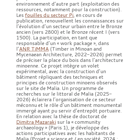
environnement d’autre part (exploitation des
ressources, notamment pour la construction).
Les
fouilles du secteur Pi
, en cours de
publication, renouvellent les connaissances sur
l’évolution d’un secteur urbain entre le Bronze
ancien (vers 2800) et le Bronze récent I (vers
1500). La participation, en tant que
responsable d’un « work package », dans
l’
ANR TiMMA
(Timber in Minoan and
Mycenaean Architecture, 2022-2026) permet
de préciser la place du bois dans l’architecture
minoenne. Ce projet intègre un volet
expérimental, avec la construction d’un
bâtiment répliquant des techniques et
principes de construction minoens observés
sur le site de Malia. Un programme de
recherches sur le littoral de Malia (2025-
2026) éclairera l’organisation de ce secteur
méconnu et le rôle d’un bâtiment monumental
immergé ayant pu servir d’entrepôt portuaire.
En relation avec la thèse de doctorat de
Dimitra Mazaraki
sur la « community
archaeology » (Paris 1), je développe des
actions participatives avec les habitants de
Malia (Projet « science et / en société 2024 :