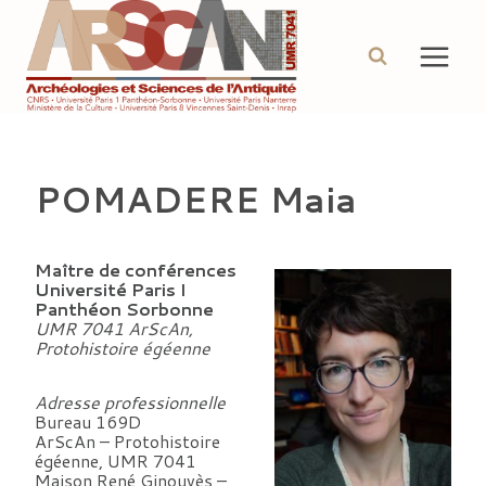
Aller
au
contenu
POMADERE Maia
Maître de conférences
Université Paris I
Panthéon Sorbonne
UMR 7041 ArScAn,
Protohistoire égéenne
Adresse professionnelle
Bureau 169D
ArScAn – Protohistoire
égéenne, UMR 7041
Maison René Ginouvès –