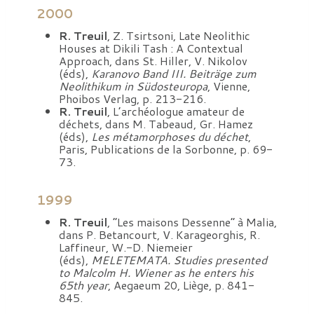
2000
R. Treuil
, Z. Tsirtsoni, Late Neolithic
Houses at Dikili Tash : A Contextual
Approach, dans St. Hiller, V. Nikolov
(éds),
Karanovo Band III. Beiträge zum
Neolithikum in Südosteuropa
, Vienne,
Phoibos Verlag, p. 213-216.
R. Treuil
, L’archéologue amateur de
déchets, dans M. Tabeaud, Gr. Hamez
(éds),
Les métamorphoses du déchet
,
Paris, Publications de la Sorbonne, p. 69-
73.
1999
R. Treuil
, “Les maisons Dessenne” à Malia,
dans P. Betancourt, V. Karageorghis, R.
Laffineur, W.-D. Niemeier
(éds),
MELETEMATA. Studies presented
to Malcolm H. Wiener as he enters his
65th year
, Aegaeum 20, Liège, p. 841-
845.