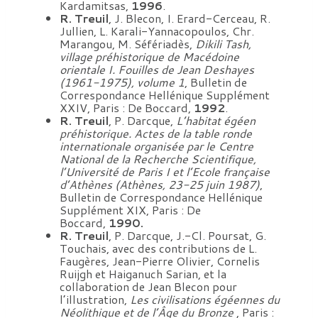
Kardamitsas,
1996
.
R. Treuil
, J. Blecon, I. Erard-Cerceau, R.
Jullien, L. Karali-Yannacopoulos, Chr.
Marangou, M. Séfériadès,
Dikili Tash,
village préhistorique de Macédoine
orientale I. Fouilles de Jean Deshayes
(1961-1975), volume 1
, Bulletin de
Correspondance Hellénique Supplément
XXIV, Paris : De Boccard,
1992
.
R. Treuil
, P. Darcque,
L’habitat égéen
préhistorique. Actes de la table ronde
internationale organisée par le Centre
National de la Recherche Scientifique,
l’Université de Paris I et l’Ecole française
d’Athènes (Athènes, 23-25 juin 1987)
,
Bulletin de Correspondance Hellénique
Supplément XIX, Paris : De
Boccard,
1990.
R. Treuil
, P. Darcque, J.-Cl. Poursat, G.
Touchais, avec des contributions de L.
Faugères, Jean-Pierre Olivier, Cornelis
Ruijgh et Haiganuch Sarian, et la
collaboration de Jean Blecon pour
l’illustration,
Les civilisations égéennes du
Néolithique et de l’Âge du Bronze
, Paris :