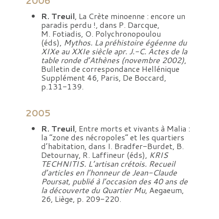
2006
R. Treuil
, La Crète minoenne : encore un
paradis perdu !, dans P. Darcque,
M. Fotiadis, O. Polychronopoulou
(éds),
Mythos. La préhistoire égéenne du
XIXe au XXIe siècle apr. J.-C. Actes de la
table ronde d’Athènes (novembre 2002)
,
Bulletin de correspondance Hellénique
Supplément 46, Paris, De Boccard,
p.131-139.
2005
R. Treuil
, Entre morts et vivants à Malia :
la “zone des nécropoles” et les quartiers
d’habitation, dans I. Bradfer-Burdet, B.
Detournay, R. Laffineur (éds),
KRIS
TECHNITIS. L’artisan crétois. Recueil
d’articles en l’honneur de Jean-Claude
Poursat, publié à l’occasion des 40 ans de
la découverte du Quartier Mu
, Aegaeum,
26, Liège, p. 209-220.