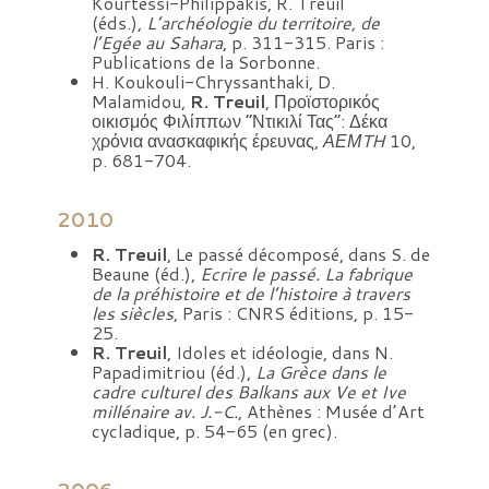
Kourtessi-Philippakis, R. Treuil
(éds.),
L’archéologie du territoire, de
l’Egée au Sahara
, p. 311-315. Paris :
Publications de la Sorbonne.
H. Koukouli-Chryssanthaki, D.
Malamidou,
R. Treuil
, Προϊστορικός
οικισμός Φιλίππων “Ντικιλί Τας”: Δέκα
χρόνια ανασκαφικής έρευνας,
ΑΕΜ
TH
10,
p. 681-704.
2010
R. Treuil
, Le passé décomposé, dans S. de
Beaune (éd.),
Ecrire le passé. La fabrique
de la préhistoire et de l’histoire à travers
les siècles
, Paris : CNRS éditions, p. 15-
25.
R. Treuil
, Idoles et idéologie, dans N.
Papadimitriou (éd.),
La Grèce dans le
cadre culturel des Balkans aux Ve et Ive
millénaire av. J.-C.
, Athènes : Musée d’Art
cycladique, p. 54-65 (en grec).