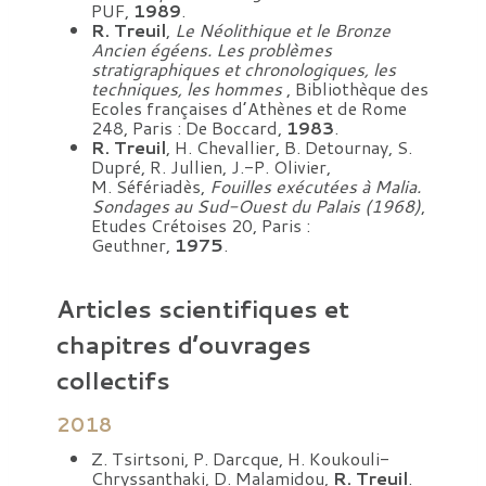
PUF,
1989
.
R. Treuil
,
Le Néolithique et le Bronze
Ancien égéens. Les problèmes
stratigraphiques et chronologiques, les
techniques, les hommes
, Bibliothèque des
Ecoles françaises d’Athènes et de Rome
248, Paris : De Boccard,
1983
.
R. Treuil
, H. Chevallier, B. Detournay, S.
Dupré, R. Jullien, J.-P. Olivier,
M. Séfériadès,
Fouilles exécutées à Malia.
Sondages au Sud-Ouest du Palais (1968)
,
Etudes Crétoises 20, Paris :
Geuthner,
1975
.
Articles scientifiques et
chapitres d’ouvrages
collectifs
2018
Z. Tsirtsoni, P. Darcque, H. Koukouli-
Chryssanthaki, D. Malamidou,
R. Treuil
.