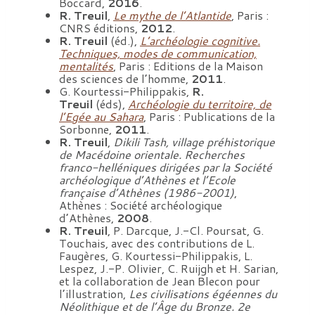
Boccard,
2016
.
R. Treuil
,
Le mythe de l’Atlantide
, Paris :
CNRS éditions,
2012
.
R. Treuil
(éd.),
L’archéologie cognitive.
Techniques, modes de communication,
mentalités
, Paris : Editions de la Maison
des sciences de l’homme,
2011
.
G. Kourtessi-Philippakis,
R.
Treuil
(éds),
Archéologie du territoire, de
l’Egée au Sahara
, Paris : Publications de la
Sorbonne,
2011
.
R. Treuil
,
Dikili Tash, village préhistorique
de Macédoine orientale. Recherches
franco-helléniques dirigées par la Société
archéologique d’Athènes et l’Ecole
française d’Athènes (1986-2001)
,
Athènes : Société archéologique
d’Athènes,
2008
.
R. Treuil
, P. Darcque, J.-Cl. Poursat, G.
Touchais, avec des contributions de L.
Faugères, G. Kourtessi-Philippakis, L.
Lespez, J.-P. Olivier, C. Ruijgh et H. Sarian,
et la collaboration de Jean Blecon pour
l’illustration,
Les civilisations égéennes du
Néolithique et de l’Âge du Bronze. 2e