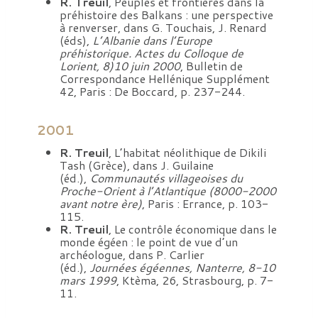
R. Treuil
, Peuples et frontières dans la
préhistoire des Balkans : une perspective
à renverser, dans G. Touchais, J. Renard
(éds),
L’Albanie dans l’Europe
préhistorique. Actes du Colloque de
Lorient, 8)10 juin 2000
, Bulletin de
Correspondance Hellénique Supplément
42, Paris : De Boccard, p. 237-244.
2001
R. Treuil
, L’habitat néolithique de Dikili
Tash (Grèce), dans J. Guilaine
(éd.),
Communautés villageoises du
Proche-Orient à l’Atlantique (8000-2000
avant notre ère)
, Paris : Errance, p. 103-
115.
R. Treuil
, Le contrôle économique dans le
monde égéen : le point de vue d’un
archéologue, dans P. Carlier
(éd.),
Journées égéennes, Nanterre, 8-10
mars 1999
, Ktèma, 26, Strasbourg, p. 7-
11.