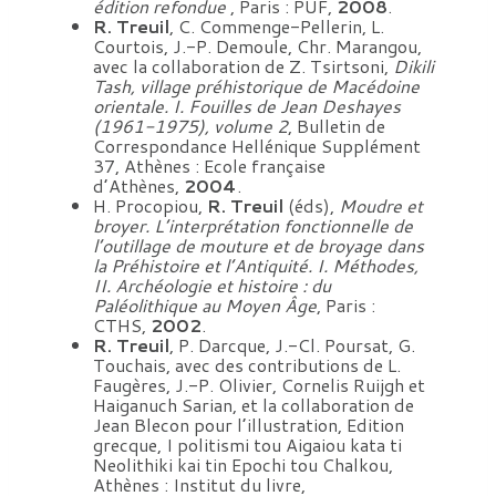
édition refondue
, Paris : PUF,
2008
.
R. Treuil
, C. Commenge-Pellerin, L.
Courtois, J.-P. Demoule, Chr. Marangou,
avec la collaboration de Z. Tsirtsoni,
Dikili
Tash, village préhistorique de Macédoine
orientale. I. Fouilles de Jean Deshayes
(1961-1975), volume 2
, Bulletin de
Correspondance Hellénique Supplément
37, Athènes : Ecole française
d’Athènes,
2004
.
H. Procopiou,
R. Treuil
(éds),
Moudre et
broyer. L’interprétation fonctionnelle de
l’outillage de mouture et de broyage dans
la Préhistoire et l’Antiquité. I. Méthodes,
II. Archéologie et histoire : du
Paléolithique au Moyen Âge
, Paris :
CTHS,
2002
.
R. Treuil
, P. Darcque, J.-Cl. Poursat, G.
Touchais, avec des contributions de L.
Faugères, J.-P. Olivier, Cornelis Ruijgh et
Haiganuch Sarian, et la collaboration de
Jean Blecon pour l’illustration, Edition
grecque, I politismi tou Aigaiou kata ti
Neolithiki kai tin Epochi tou Chalkou,
Athènes : Institut du livre,