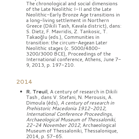
The chronological and social dimensions
of the Late Neolithic I-II and the Late
Neolithic-Early Bronze Age transitions in
a long-living settlement in Northern
Greece (Dikili Tash, Kavala district), dans:
S. Dietz, F. Mavridis, Z. Tankosic, T.
Takaoğlu (eds.), Communities in
transition: the circum-Aegean Later
Neolithic stages (c. 5000/4800-
3200/3000 BCE), Proceedings of the
International conference, Athens, June 7-
9, 2013, p. 197-210.
2014
R. Treuil
, A century of research in Dikili
Tash , dans V. Stefani, N. Merousis, A.
Dimoula (éds),
A century of research in
Prehistoric Macedonia 1912-2012,
International Conference Proceedings,
Archaeological Museum of Thessaloniki,
22-24 November 2012
, Archaeological
Museum of Thessaloniki, Thessalonique,
2014, p. 57-65.