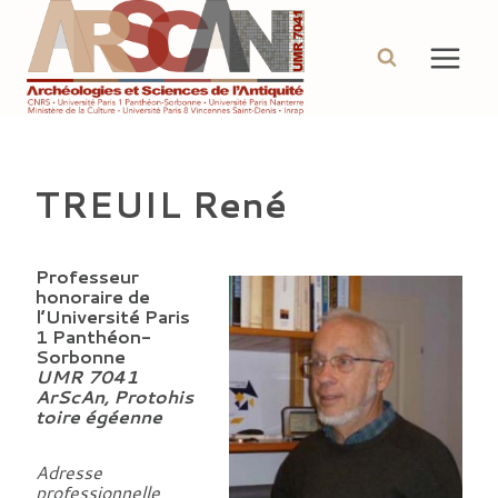
Aller
au
contenu
TREUIL René
Professeur
honoraire de
l’Université Paris
1 Panthéon-
Sorbonne
UMR 7041
ArScAn, Protohis
toire égéenne
Adresse
professionnelle