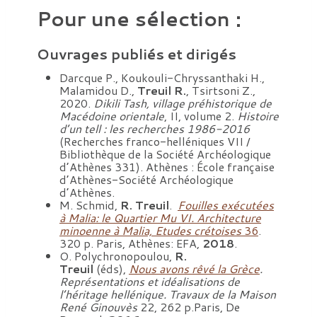
Pour une sélection :
Ouvrages publiés et dirigés
Darcque P., Koukouli-Chryssanthaki H.,
Malamidou D.,
Treuil R.
, Tsirtsoni Z.,
2020.
Dikili Tash, village préhistorique de
Macédoine orientale
, II, volume 2.
Histoire
d’un tell : les recherches 1986-2016
(Recherches franco-helléniques VII /
Bibliothèque de la Société Archéologique
d’Athènes 331). Athènes : École française
d’Athènes-Société Archéologique
d’Athènes.
M. Schmid,
R. Treuil
.
Fouilles exécutées
à Malia: le Quartier Mu VI. Architecture
minoenne à Malia, Etudes crétoises
36
.
320 p. Paris, Athènes: EFA,
2018
.
O. Polychronopoulou,
R.
Treuil
(éds),
Nous avons rêvé la Grèce
.
Représentations et idéalisations de
l’héritage hellénique. Travaux de la Maison
René Ginouvès
22, 262 p.Paris, De