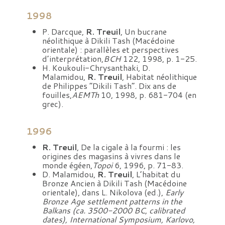
1998
P. Darcque,
R. Treuil
, Un bucrane
néolithique à Dikili Tash (Macédoine
orientale) : parallèles et perspectives
d’interprétation,
BCH
122, 1998, p. 1-25.
H. Koukouli-Chrysanthaki, D.
Malamidou,
R. Treuil
, Habitat néolithique
de Philippes “Dikili Tash”. Dix ans de
fouilles,
AEMTh
10, 1998, p. 681-704 (en
grec).
1996
R. Treuil
, De la cigale à la fourmi : les
origines des magasins à vivres dans le
monde égéen,
Topoi
6, 1996, p. 71-83.
D. Malamidou,
R. Treuil
, L’habitat du
Bronze Ancien à Dikili Tash (Macédoine
orientale), dans L. Nikolova (ed.),
Early
Bronze Age settlement patterns in the
Balkans (ca. 3500-2000 BC, calibrated
dates), International Symposium, Karlovo,