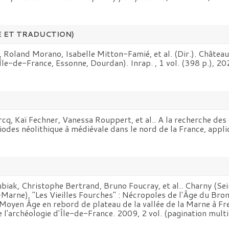
E ET TRADUCTION)
é, Roland Morano, Isabelle Mitton-Famié, et al. (Dir.). Châte
(Île-de-France, Essonne, Dourdan). Inrap.
, 1 vol. (398 p.), 
rcq, Kaï Fechner, Vanessa Rouppert, et al.. A la recherche des
riodes néolithique à médiévale dans le nord de la France, appl
iak, Christophe Bertrand, Bruno Foucray, et al.. Charny (Sei
arne), "Les Vieilles Fourches" : Nécropoles de l'Âge du Bron
 Moyen Âge en rebord de plateau de la vallée de la Marne à Fre
l'archéologie d'Île-de-France. 2009, 2 vol. (pagination multipl