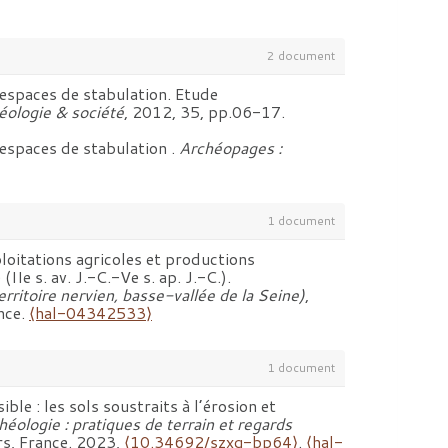
2 document
 espaces de stabulation. Etude
éologie & société
, 2012, 35, pp.06-17.
 espaces de stabulation .
Archéopages :
1 document
ploitations agricoles et productions
Ie s. av. J.-C.-Ve s. ap. J.-C.).
itoire nervien, basse-vallée de la Seine)
,
ance.
⟨hal-04342533⟩
1 document
le : les sols soustraits à l’érosion et
chéologie : pratiques de terrain et regards
rs, France. 2023,
⟨10.34692/szxg-bp64⟩
.
⟨hal-