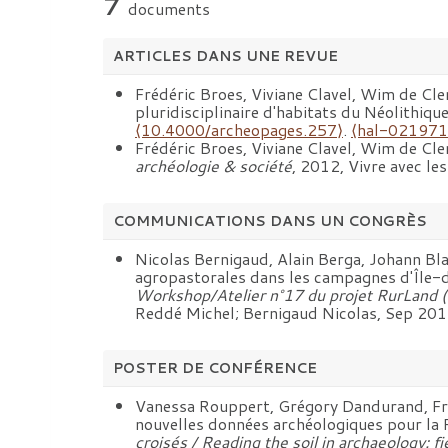
7
documents
ARTICLES DANS UNE REVUE
Frédéric Broes, Viviane Clavel, Wim de Cle
pluridisciplinaire d'habitats du Néolithiq
⟨10.4000/archeopages.257⟩
.
⟨hal-021971
Frédéric Broes, Viviane Clavel, Wim de Cle
archéologie & société
, 2012, Vivre avec le
COMMUNICATIONS DANS UN CONGRÈS
Nicolas Bernigaud, Alain Berga, Johann Blan
agropastorales dans les campagnes d'Île-de-
Workshop/Atelier n°17 du projet RurLand (
Reddé Michel; Bernigaud Nicolas, Sep 2016, 
POSTER DE CONFÉRENCE
Vanessa Rouppert, Grégory Dandurand, Frédér
nouvelles données archéologiques pour la
croisés / Reading the soil in archaeology: fi