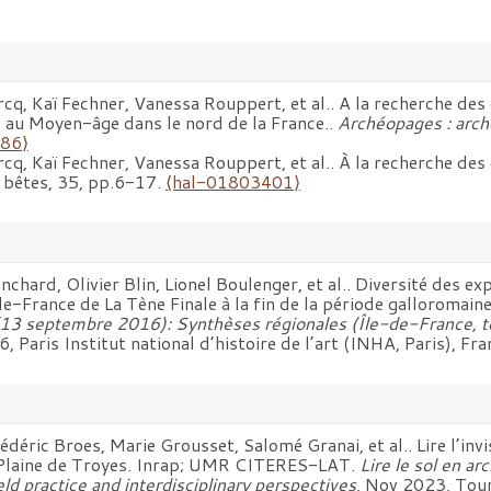
rcq, Kaï Fechner, Vanessa Rouppert, et al.. A la recherche des
ue au Moyen-âge dans le nord de la France..
Archéopages : arch
86⟩
rcq, Kaï Fechner, Vanessa Rouppert, et al.. À la recherche des
s bêtes, 35, pp.6-17.
⟨hal-01803401⟩
chard, Olivier Blin, Lionel Boulenger, et al.. Diversité des ex
France de La Tène Finale à la fin de la période galloromaine (I
13 septembre 2016): Synthèses régionales (Île-de-France, terr
Paris Institut national d’histoire de l’art (INHA, Paris), Fr
ic Broes, Marie Grousset, Salomé Granai, et al.. Lire l’invisib
 Plaine de Troyes. Inrap; UMR CITERES-LAT.
Lire le sol en ar
eld practice and interdisciplinary perspectives
, Nov 2023, Tou