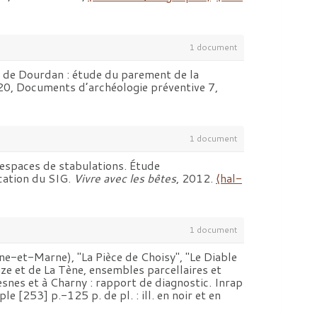
1 document
au de Dourdan : étude du parement de la
2020, Documents d’archéologie préventive 7,
1 document
 espaces de stabulations. Étude
ication du SIG.
Vivre avec les bêtes
, 2012.
⟨hal-
1 document
ne-et-Marne), "La Pièce de Choisy", "Le Diable
ze et de La Tène, ensembles parcellaires et
snes et à Charny : rapport de diagnostic. Inrap
e [253] p.-125 p. de pl. : ill. en noir et en