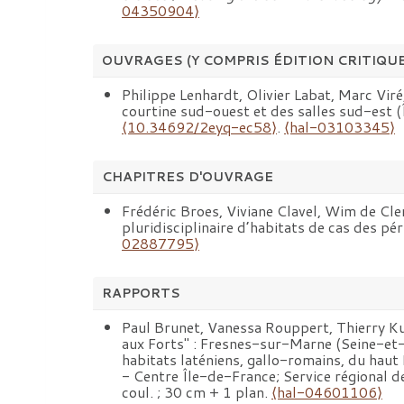
04350904⟩
OUVRAGES (Y COMPRIS ÉDITION CRITIQU
Philippe Lenhardt, Olivier Labat, Marc Vir
courtine sud-ouest et des salles sud-est 
⟨10.34692/2eyq-ec58⟩
.
⟨hal-03103345⟩
CHAPITRES D'OUVRAGE
Frédéric Broes, Viviane Clavel, Wim de Cle
pluridisciplinaire d’habitats de cas des pé
02887795⟩
RAPPORTS
Paul Brunet, Vanessa Rouppert, Thierry Kub
aux Forts" : Fresnes-sur-Marne (Seine-et-M
habitats laténiens, gallo-romains, du haut
- Centre Île-de-France; Service régional de 
coul. ; 30 cm + 1 plan.
⟨hal-04601106⟩