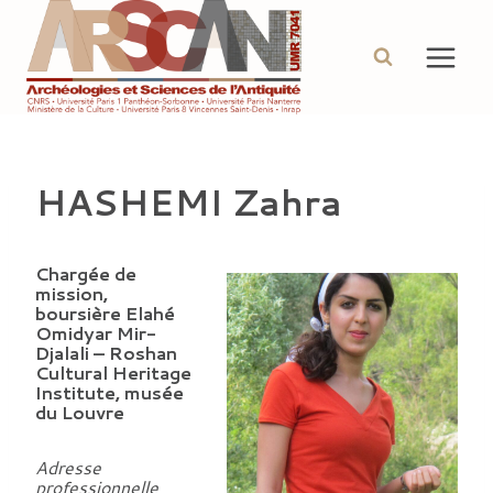
Aller
au
contenu
HASHEMI Zahra
Chargée de
mission,
boursière Elahé
Omidyar Mir-
Djalali – Roshan
Cultural Heritage
Institute, musée
du Louvre
Adresse
professionnelle