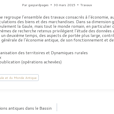
Par
gaspardpages
30 mars 2015
Travaux
he regroupe l’ensemble des travaux consacrés à l’économie, a
rculations des biens et des marchandises. Dans sa dimension 
ulement la Gaule, mais tout le monde romain, en particulier d
thèmes de recherche retenus privilégient l’étude des données
 un deuxième temps, des aspects de portée plus large, contrib
générale de l’économie antique, de son fonctionnement et de 
nisation des territoires et Dynamiques rurales
x
ublication (opérations achevées)
aule et du Monde Antique
ons antiques dans le Bassin