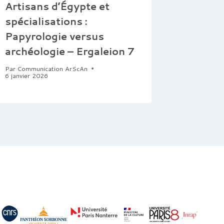
Artisans d’Égypte et
frança
spécialisations :
(Kurdis
Papyrologie versus
Par
alineten
archéologie – Ergaleion 7
Par
Communication ArScAn
6 janvier 2026