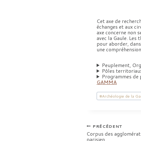
Cet axe de recherc
échanges et aux ci
axe concerne non se
avec la Gaule. Les 
pour aborder, dans
une compréhension 
Peuplement, Orga
Pôles territoriau
Programmes de p
GAMMA
Étiquettes
#
Archéologie de la G
de
la
publication :
Navigation
PRÉCÉDENT
Corpus des agglomérati
parisien