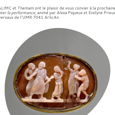
LIMC et Themam ont le plaisir de vous convier à la prochain
ter la performance
, animé par Alexa Piqueux et Evelyne Priou
versaux de l’UMR 7041 ArScAn.