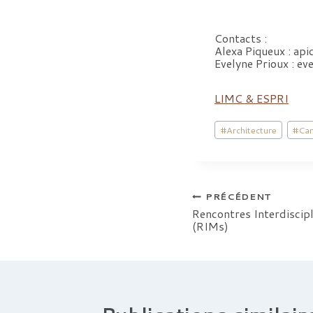
Contacts :
Alexa Piqueux : ap
Evelyne Prioux : e
LIMC & ESPRI
Étiquettes
#
Architecture
#
Ca
de
la
publication :
Navigation
PRÉCÉDENT
Rencontres Interdiscipl
(RIMs)
de
l’article