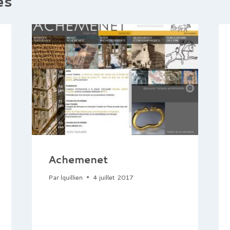
es
Achemenet
Par
lquillien
4 juillet 2017