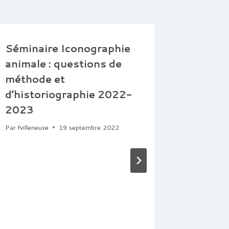
Séminaire Iconographie
animale : questions de
méthode et
d’historiographie 2022-
2023
Par
fvilleneuve
19 septembre 2022
Sémina
« Quoi
Archéo
de l’An
Par
Commun