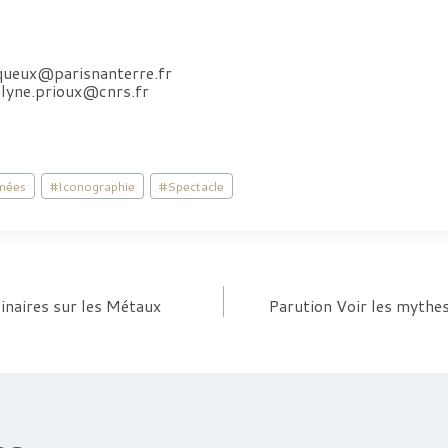
iqueux@parisnanterre.fr
velyne.prioux@cnrs.fr
mées
#
Iconographie
#
Spectacle
inaires sur les Métaux
Parution Voir les mythes