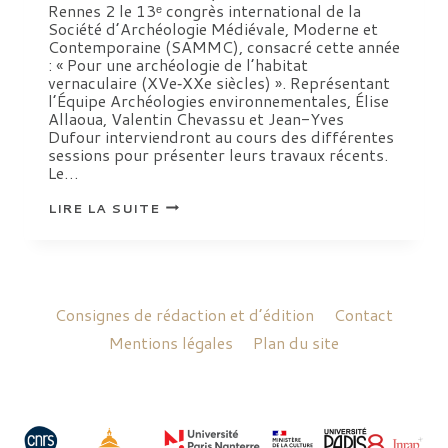
Rennes 2 le 13ᵉ congrès international de la
Société d’Archéologie Médiévale, Moderne et
Contemporaine (SAMMC), consacré cette année
: « Pour une archéologie de l’habitat
vernaculaire (XVe‑XXe siècles) ». Représentant
l’Équipe Archéologies environnementales, Élise
Allaoua, Valentin Chevassu et Jean-Yves
Dufour interviendront au cours des différentes
sessions pour présenter leurs travaux récents.
Le…
13ᵉ
LIRE LA SUITE
CONGRÈS
DE
LA
SOCIÉTÉ
D’ARCHÉOLOGIE
MÉDIÉVALE,
MODERNE
Consignes de rédaction et d’édition
Contact
ET
CONTEMPORAINE
Mentions légales
Plan du site
(SAMMC)