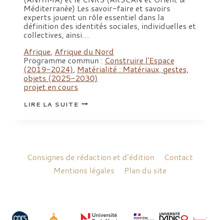
Méditerranée) Les savoir-faire et savoirs
experts jouent un rôle essentiel dans la
définition des identités sociales, individuelles et
collectives, ainsi…
Afrique
,
Afrique du Nord
Programme commun :
Construire l'Espace
(2019-2024)
,
Matérialité : Matériaux, gestes,
objets (2025-2030)
projet en cours
LIEUX
LIRE LA SUITE
DE
MÉTIER
ET
DE
SAVOIRS-
EXPERTS
EN
Consignes de rédaction et d’édition
Contact
ÉGYPTE
ANCIENNE
Mentions légales
Plan du site