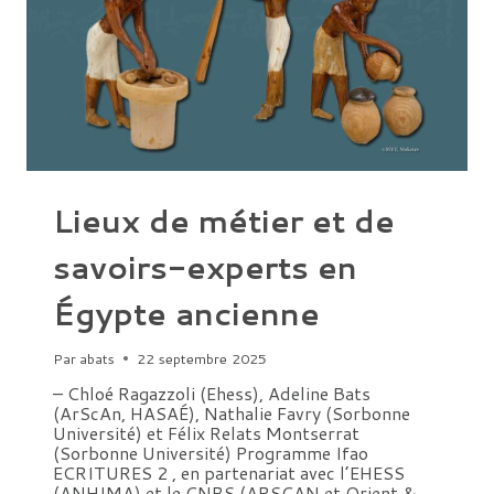
Lieux de métier et de
savoirs-experts en
Égypte ancienne
Par
abats
22 septembre 2025
– Chloé Ragazzoli (Ehess), Adeline Bats
(ArScAn, HASAÉ), Nathalie Favry (Sorbonne
Université) et Félix Relats Montserrat
(Sorbonne Université) Programme Ifao
ECRITURES 2 , en partenariat avec l’EHESS
(ANHIMA) et le CNRS (ARSCAN et Orient &