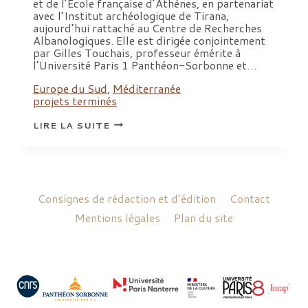
et de l’École française d’Athènes, en partenariat
avec l’Institut archéologique de Tirana,
aujourd’hui rattaché au Centre de Recherches
Albanologiques. Elle est dirigée conjointement
par Gilles Touchais, professeur émérite à
l’Université Paris 1 Panthéon-Sorbonne et…
Europe du Sud
,
Méditerranée
projets terminés
MISSION
LIRE LA SUITE
ARCHÉOLOGIQUE
FRANCO-
ALBANAISE
DU
BASSIN
DE
KORÇË,
Consignes de rédaction et d’édition
Contact
ALBANIE
Mentions légales
Plan du site