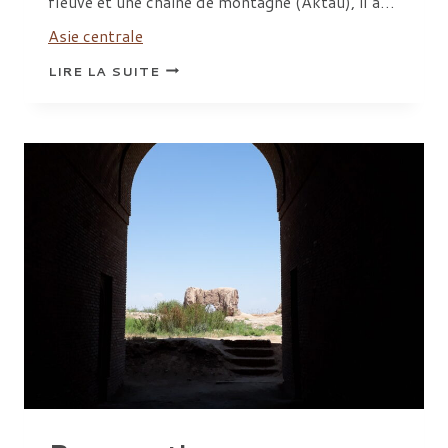
fleuve et une chaîne de montagne (Aktau), il a…
Asie centrale
TAKHT-
LIRE LA SUITE
I
SANGIN
:
ÉTUDE
DE
L’ÉTABLISSEMENT
HELLÉNISTIQUE