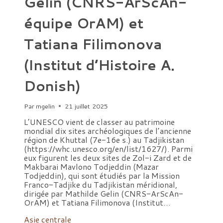
Gelin (CNRS-ArScAn-
équipe OrAM) et
Tatiana Filimonova
(Institut d’Histoire A.
Donish)
Par
mgelin
21 juillet 2025
L’UNESCO vient de classer au patrimoine
mondial dix sites archéologiques de l’ancienne
région de Khuttal (7e-16e s.) au Tadjikistan
(https://whc.unesco.org/en/list/1627/). Parmi
eux figurent les deux sites de Zol-i Zard et de
Makbarai Mavlono Todjeddin (Mazar
Todjeddin), qui sont étudiés par la Mission
Franco-Tadjike du Tadjikistan méridional,
dirigée par Mathilde Gelin (CNRS-ArScAn-
OrAM) et Tatiana Filimonova (Institut…
Asie centrale