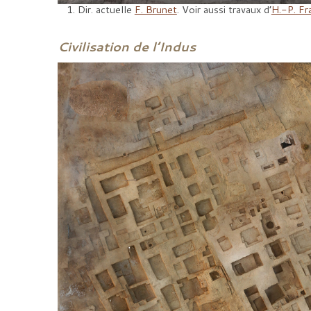
Dir. actuelle
F. Brunet
. Voir aussi travaux d’
H.-P. Fr
Civilisation de l’Indus