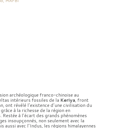
llo, MAFBI
ion archéologique franco-chinoise au
ltas intérieurs fossiles de la
Keriya
, front
 ont révélé l’existence d’une civilisation du
grâce à la richesse de la région en
. Restée à l’écart des grands phénomènes
nges insoupçonnés, non seulement avec la
ais aussi avec l’Indus, les régions himalayennes