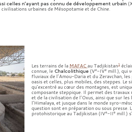
ssi celles n’ayant pas connu de développement urbain
(X
es civilisations urbaines de Mésopotamie et de Chine.
1
Les terrains de la
MAFAC
au Tadjikistan
éclai
e
e
connue, le
Chalcolithique
(V
-IV
mill.), qui 
fluviaux de l’Amou-Daria et du Zeravchan, les 
oasis et celles, plus mobiles, des steppes. L
qu’excentré au cœur des montagnes, est unique
composante steppique. Il permet des travaux 
et de la civilisation de l’Oxus, ainsi que sur les 
l’Himalaya, et jusque dans le monde syro-més
question sont en préparation ou sous presse. 
e
e
protohistorique au Tadjikistan (IV
-II
mill.) 