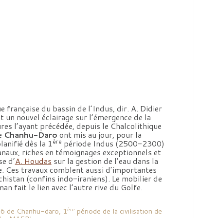
 française du bassin de l’Indus, dir. A. Didier
t un nouvel éclairage sur l’émergence de la
tures l’ayant précédée, depuis le Chalcolithique
de
Chanhu-Daro
ont mis au jour, pour la
ère
lanifié dès la 1
période Indus (2500-2300)
anaux, riches en témoignages exceptionnels et
se d’
A. Houdas
sur la gestion de l’eau dans la
me. Ces travaux comblent aussi d’importantes
chistan (confins indo-iraniens). Le mobilier de
n fait le lien avec l’autre rive du Golfe.
ère
° 6 de Chanhu-daro, 1
période de la civilisation de