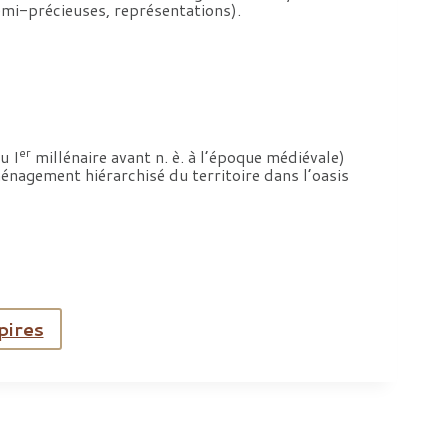
emi-précieuses, représentations).
er
u I
millénaire avant n. è. à l’époque médiévale)
ménagement hiérarchisé du territoire dans l’oasis
pires