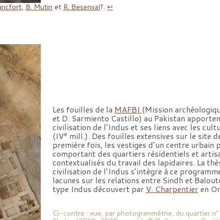
ancfort
,
B. Mutin
et
R. Besenval
†.
↩︎
Les fouilles de la
MAFBI
(Mission archéologique
et D. Sarmiento Castillo) au Pakistan apporten
civilisation de l’Indus et ses liens avec les cul
e
(IV
mill.). Des fouilles extensives sur le site 
première fois, les vestiges d’un centre urbain p
comportant des quartiers résidentiels et artis
contextualisés du travail des lapidaires. La thè
civilisation de l’Indus s’intègre à ce program
lacunes sur les relations entre Sindh et Balout
type Indus découvert par
V. Charpentier
en Oma
Ci-contre : vue, par photogrammétrie, du quartier n