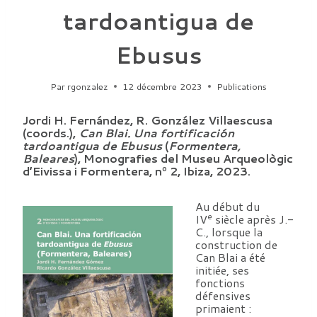
tardoantigua de
Ebusus
Par
rgonzalez
12 décembre 2023
Publications
Jordi H. Fernández, R. González Villaescusa
(coords.),
Can Blai. Una fortificación
tardoantigua de Ebusus
(
Formentera,
Baleares
), Monografies del Museu Arqueològic
d’Eivissa i Formentera, nº 2, Ibiza, 2023.
Au début du
e
IV
siècle après J.-
C., lorsque la
construction de
Can Blai a été
initiée, ses
fonctions
défensives
primaient :