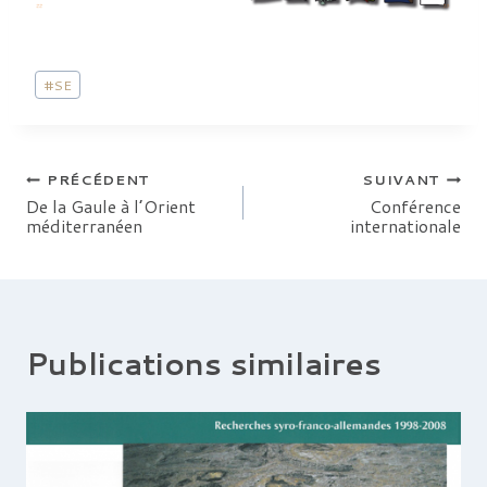
Étiquettes
#
SE
de
la
publication :
Navigation
PRÉCÉDENT
SUIVANT
De la Gaule à l’Orient
Conférence
méditerranéen
internationale
de
l’article
Publications similaires