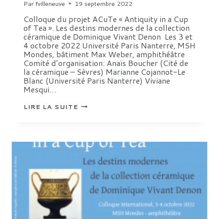
Par
fvilleneuve
19 septembre 2022
Colloque du projet ACuTe « Antiquity in a Cup
of Tea ». Les destins modernes de la collection
céramique de Dominique Vivant Denon Les 3 et
4 octobre 2022 Université Paris Nanterre, MSH
Mondes, bâtiment Max Weber, amphithéâtre
Comité d’organisation: Anaïs Boucher (Cité de
la céramique – Sèvres) Marianne Cojannot-Le
Blanc (Université Paris Nanterre) Viviane
Mesqui…
COLLOQUE
LIRE LA SUITE
DU
PROJET
ACUTE
« ANTIQUITY
IN
A
CUP
OF
TEA ».
LES
DESTINS
MODERNES
DE
LA
COLLECTION
CÉRAMIQUE