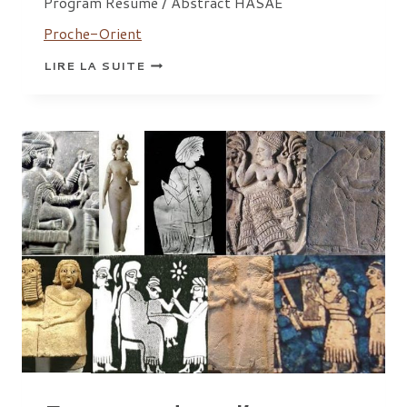
Program Résumé / Abstract HASAÉ
Proche-Orient
FEMMES
LIRE LA SUITE
ET
DIPLOMATIE
AU
BRONZE
RÉCENT
ÉGYPTE
ET
PROCHE-
ORIENT