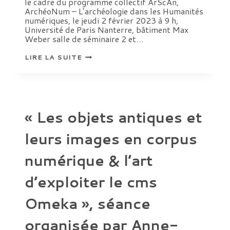
le cadre du programme collectif ArScAn,
ArchéoNum – L’archéologie dans les Humanités
numériques, le jeudi 2 février 2023 à 9 h,
Université de Paris Nanterre, bâtiment Max
Weber salle de séminaire 2 et…
«
LIRE LA SUITE
IMAGES
ANTIQUES
ET
HUMANITÉS
NUMÉRIQUES
»,
ARCHEONUM,
« Les objets antiques et
JOURNÉE
DU
2
leurs images en corpus
FÉVRIER
2023
numérique & l’art
d’exploiter le cms
Omeka », séance
organisée par Anne-