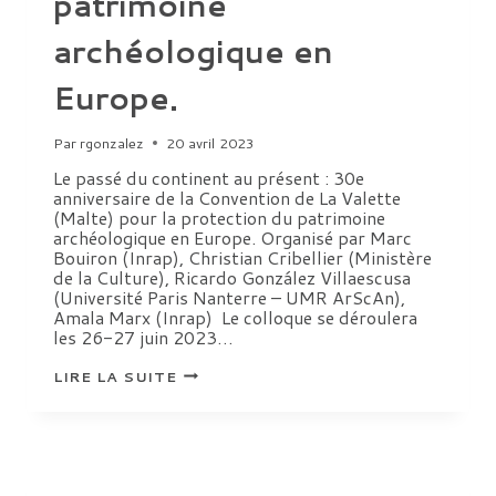
patrimoine
archéologique en
Europe.
Par
rgonzalez
20 avril 2023
Le passé du continent au présent : 30e
anniversaire de la Convention de La Valette
(Malte) pour la protection du patrimoine
archéologique en Europe. Organisé par Marc
Bouiron (Inrap), Christian Cribellier (Ministère
de la Culture), Ricardo González Villaescusa
(Université Paris Nanterre – UMR ArScAn),
Amala Marx (Inrap) Le colloque se déroulera
les 26-27 juin 2023…
LE
LIRE LA SUITE
PASSÉ
DU
CONTINENT
AU
PRÉSENT
:
30E
ANNIVERSAIRE