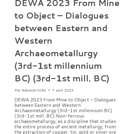
DEWA 2023 From Mine
DE
LA
to Object – Dialogues
CONVENTION
DE
LA
between Eastern and
VALETTE
(MALTE)
POUR
Western
LA
PROTECTION
DU
Archaeometallurgy
PATRIMOINE
ARCHÉOLOGIQUE
EN
(3rd-1st millennium
EUROPE.
BC) (3rd-1st mill. BC)
Par
AdminArScAn
7 avril 2023
DEWA 2023 From Mine to Object – Dialogues
between Eastern and Western
Archaeometallurgy (3rd-1st millennium BC)
(3rd-1st mill. BC) Non-ferrous
archaeometallurgy, as a discipline that studies
the entire process of ancient metallurgy, from
the extraction of copper, tin, gold or silver ore