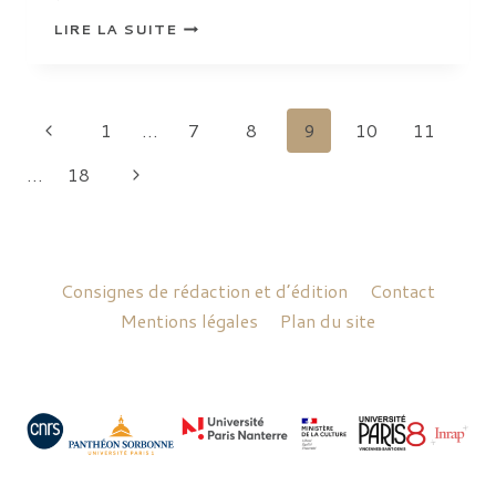
SPLENDEURS
LIRE LA SUITE
DES
GRANDS
SITES
D’AFGHANISTAN
:
CENT
Navigation
Page
1
…
7
8
9
10
11
ANS
DE
COOPÉRATION
de
précédente
Page
…
18
ARCHÉOLOGIQUE
suivante
page
Consignes de rédaction et d’édition
Contact
Mentions légales
Plan du site