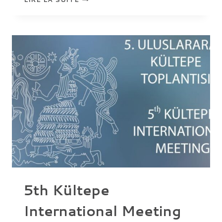
IN
A
CUP
OF
TEA
5th Kültepe
International Meeting