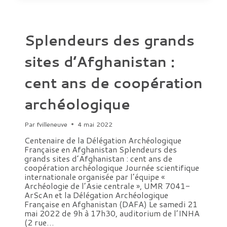
ET
DANS
L’ESPACE
PRIVÉ
Splendeurs des grands
EN
MÉSOPOTAMIE
ANTIQUE
sites d’Afghanistan :
:
NOUVELLES
APPROCHES.
cent ans de coopération
archéologique
Par
fvilleneuve
4 mai 2022
Centenaire de la Délégation Archéologique
Française en Afghanistan Splendeurs des
grands sites d’Afghanistan : cent ans de
coopération archéologique Journée scientifique
internationale organisée par l’équipe «
Archéologie de l’Asie centrale », UMR 7041-
ArScAn et la Délégation Archéologique
Française en Afghanistan (DAFA) Le samedi 21
mai 2022 de 9h à 17h30, auditorium de l’INHA
(2 rue…