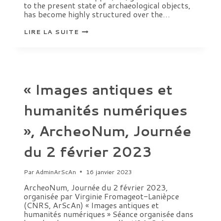
to the present state of archaeological objects,
has become highly structured over the…
DEWA
LIRE LA SUITE
2023
FROM
MINE
TO
OBJECT
–
DIALOGUES
« Images antiques et
BETWEEN
EASTERN
AND
humanités numériques
WESTERN
ARCHAEOMETALLURGY
(3RD-
», ArcheoNum, Journée
1ST
MILLENNIUM
BC)
du 2 février 2023
(3RD-
1ST
MILL.
BC)
Par
AdminArScAn
16 janvier 2023
ArcheoNum, Journée du 2 février 2023,
organisée par Virginie Fromageot-Lanièpce
(CNRS, ArScAn) « Images antiques et
humanités numériques » Séance organisée dans