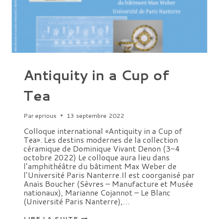
DE
DOMINIQUE
VIVANT
DENON
Antiquity in a Cup of
Tea
Par
eprioux
13 septembre 2022
Colloque international «Antiquity in a Cup of
Tea». Les destins modernes de la collection
céramique de Dominique Vivant Denon (3-4
octobre 2022) Le colloque aura lieu dans
l’amphithéâtre du bâtiment Max Weber de
l’Université Paris Nanterre.Il est coorganisé par
Anaïs Boucher (Sèvres – Manufacture et Musée
nationaux), Marianne Cojannot – Le Blanc
(Université Paris Nanterre),…
ANTIQUITY
LIRE LA SUITE