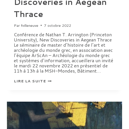
Discoveries in Aegean
Thrace
Par
fvilleneuve
7 octobre 2022
Conférence de Nathan T. Arrington (Princeton
University), New Discoveries in Aegean Thrace
Le séminaire de master d’histoire de l’art et
archéologie du monde grec, en association avec
l’équipe ArScAn – Archéologie du monde grec
et systèmes d’information, accueillera un invité
le mardi 22 novembre 2022 en présentiel de
11h à 13h à la MSH-Mondes, Bâtiment…
CONFÉRENCE
LIRE LA SUITE
DE
NATHAN
T.
ARRINGTON
(PRINCETON
UNIVERSITY),
NEW
DISCOVERIES
IN
AEGEAN
THRACE