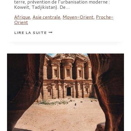
terre, prévention de l’urbanisation moderne :
Koweït, Tadjikistan). De…
Afrique
,
Asie centrale
,
Moyen-Orient
,
Proche-
Orient
ORAM
LIRE LA SUITE
ET
LA
PRÉSERVATION
DU
PATRIMOINE
CULTUREL