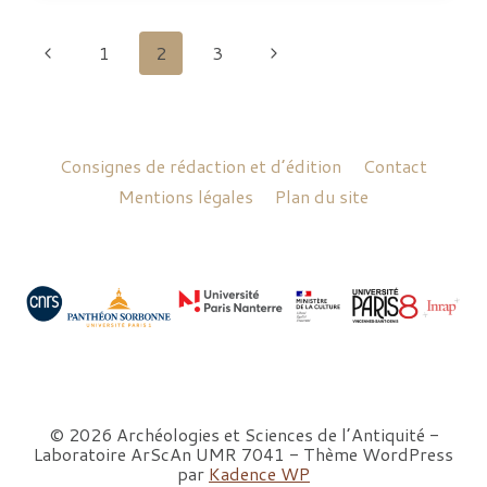
PIERRE-
DE-
MAILLÉ
Navigation
Page
Page
1
2
3
de
précédente
suivante
page
Consignes de rédaction et d’édition
Contact
Mentions légales
Plan du site
© 2026 Archéologies et Sciences de l’Antiquité -
Laboratoire ArScAn UMR 7041 - Thème WordPress
par
Kadence WP