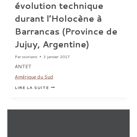
évolution technique
durant l’Holocène à
Barrancas (Province de
Jujuy, Argentine)
Par
ssoriano
3 janvier 2017
ANTET
Amérique du Sud
TECHNOLOGIE
LIRE LA SUITE
LITHIQUE
ET
ÉVOLUTION
TECHNIQUE
DURANT
L’HOLOCÈNE
À
BARRANCAS
(PROVINCE
DE
JUJUY,