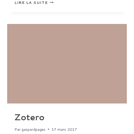
LES
LIRE LA SUITE
CHANGEMENTS
TECHNOCULTURELS
DURANT
LE
DERNIER
GLACIAIRE
Zotero
Par
gaspardpages
17 mars 2017