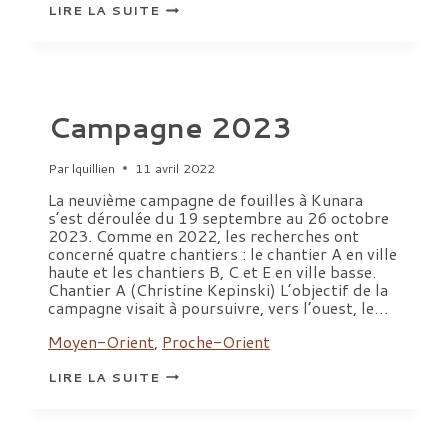
EXPRESSIONS,
LIRE LA SUITE
PRATIQUES,
REPRÉSENTATIONS
–
DE
LA
PRODUCTION
AUX
Campagne 2023
ÉCHANGES
Par
lquillien
11 avril 2022
La neuvième campagne de fouilles à Kunara
s’est déroulée du 19 septembre au 26 octobre
2023. Comme en 2022, les recherches ont
concerné quatre chantiers : le chantier A en ville
haute et les chantiers B, C et E en ville basse.
Chantier A (Christine Kepinski) L’objectif de la
campagne visait à poursuivre, vers l’ouest, le…
Moyen-Orient
,
Proche-Orient
CAMPAGNE
LIRE LA SUITE
2023