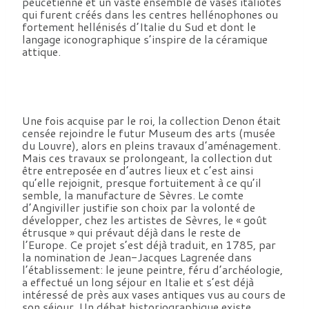
peucétienne et un vaste ensemble de vases italiotes
qui furent créés dans les centres hellénophones ou
fortement hellénisés d’Italie du Sud et dont le
langage iconographique s’inspire de la céramique
attique.
Une fois acquise par le roi, la collection Denon était
censée rejoindre le futur Museum des arts (musée
du Louvre), alors en pleins travaux d’aménagement.
Mais ces travaux se prolongeant, la collection dut
être entreposée en d’autres lieux et c’est ainsi
qu’elle rejoignit, presque fortuitement à ce qu’il
semble, la manufacture de Sèvres. Le comte
d’Angiviller justifie son choix par la volonté de
développer, chez les artistes de Sèvres, le « goût
étrusque » qui prévaut déjà dans le reste de
l’Europe. Ce projet s’est déjà traduit, en 1785, par
la nomination de Jean-Jacques Lagrenée dans
l’établissement: le jeune peintre, féru d’archéologie,
a effectué un long séjour en Italie et s’est déjà
intéressé de près aux vases antiques vus au cours de
son séjour. Un débat historiographique existe