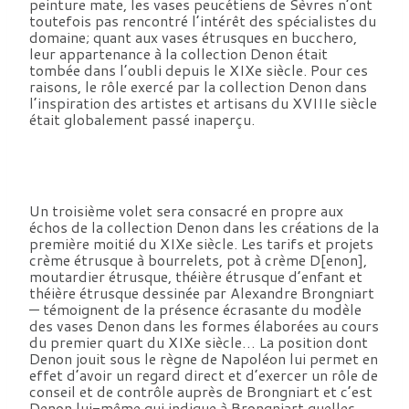
peinture mate, les vases peucétiens de Sèvres n’ont
toutefois pas rencontré l’intérêt des spécialistes du
domaine; quant aux vases étrusques en bucchero,
leur appartenance à la collection Denon était
tombée dans l’oubli depuis le XIXe siècle. Pour ces
raisons, le rôle exercé par la collection Denon dans
l’inspiration des artistes et artisans du XVIIIe siècle
était globalement passé inaperçu.
Un troisième volet sera consacré en propre aux
échos de la collection Denon dans les créations de la
première moitié du XIXe siècle. Les tarifs et projets
crème étrusque à bourrelets, pot à crème D[enon],
moutardier étrusque, théière étrusque d’enfant et
théière étrusque dessinée par Alexandre Brongniart
— témoignent de la présence écrasante du modèle
des vases Denon dans les formes élaborées au cours
du premier quart du XIXe siècle… La position dont
Denon jouit sous le règne de Napoléon lui permet en
effet d’avoir un regard direct et d’exercer un rôle de
conseil et de contrôle auprès de Brongniart et c’est
Denon lui-même qui indique à Brongniart quelles