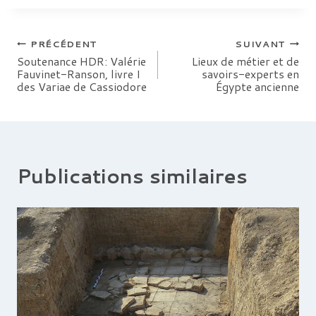
Navigation
PRÉCÉDENT
SUIVANT
Soutenance HDR: Valérie
Lieux de métier et de
Fauvinet-Ranson, livre I
savoirs-experts en
de
des Variae de Cassiodore
Égypte ancienne
l’article
Publications similaires