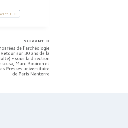
avant J.-C.
SUIVANT
mparées de l’archéologie
 Retour sur 30 ans de la
lte) » sous la direction
escusa, Marc Bouiron et
es Presses universitaire
de Paris Nanterre