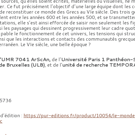
 sources, qu’elles soient écrites, matérielles ou visuelles, ne 
ter. Ce fut précisément l’objectif d’une large équipe dont les
de reconstituer ce monde des Grecs au VIe siècle. Des trois 
ent entre les années 600 et les années 500, et se transmette
ations, elle s’est ainsi efforcée de saisir non seulement les fi
i les paysages qui dessinent progressivement leur cadre quotid
lpable le fonctionnement de cet univers, les tensions qui struc
insi que les interactions et contacts des communautés grecqu
ranéen. Le VIe siècle, une belle époque ?
l’UMR 7041 ArScAn,
de l’
Université Paris 1 Panthéon
 de Bruxelles (ULB)
, et de l’
unité de recherche TEMPORA 
5736
 d’édition :
https://pur-editions.fr/product/10054/le-mond
-c