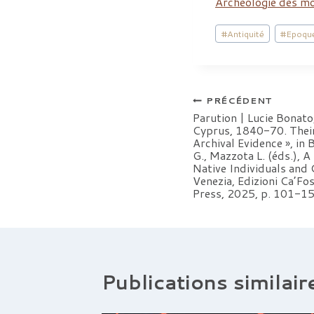
Archéologie des m
Étiquettes
#
Antiquité
#
Epoqu
de
la
publication :
Navigation
PRÉCÉDENT
Parution | Lucie Bonato
Cyprus, 1840-70. Thei
de
Archival Evidence », in B
G., Mazzota L. (éds.), 
l’article
Native Individuals and
Venezia, Edizioni Ca’Fos
Press, 2025, p. 101-15
Publications similair