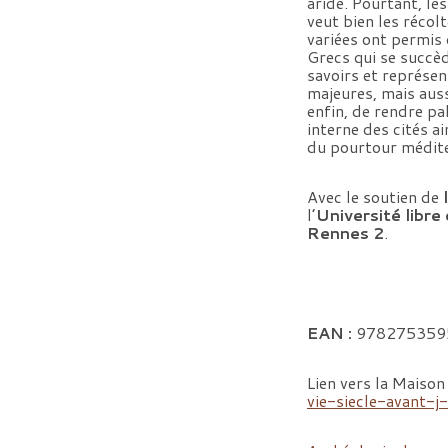
aride. Pourtant, les
veut bien les récol
variées ont permis 
Grecs qui se succèd
savoirs et représent
majeures, mais auss
enfin, de rendre pa
interne des cités a
du pourtour méditer
Avec le soutien de
l’
Université libre
Rennes 2
.
EAN :
978275359
Lien vers la Maison
vie-siecle-avant-j