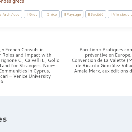
ondes grecs
e Archaïque
#
Grec
#
Grèce
#
Paysage
#
Société
#
VIe siècle 
, « French Consuls in
Parution « Pratiques co
r Roles and Impact,with
préventive en Europe,
rignone C., Calvelli L., Gollo
Convention de La Valette (Ma
A Land for Strangers. Non-
de Ricardo González Villa
 Communities in Cyprus,
Amala Marx, aux éditions d
cari – Venice University
6.
es