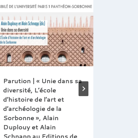
Parution | « Unie dans sa
De la m
diversité, L’école
dans l’
d’histoire de l’art et
bâtime
d’archéologie de la
lieux d
Sorbonne », Alain
Par
lquillien
Duplouy et Alain
Schnapp au Editions de