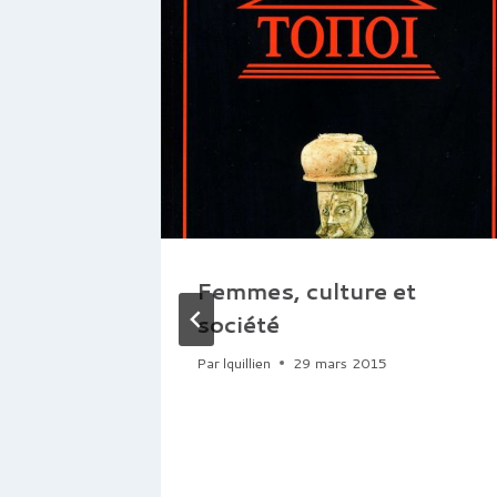
e
Femmes, culture et
société
r les
Par
lquillien
29 mars 2015
statue
ne