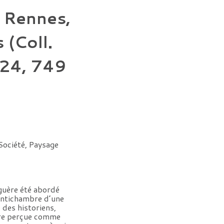
, Rennes,
 (Coll.
24, 749
 Société, Paysage
 guère été abordé
’antichambre d’une
des historiens,
aire perçue comme