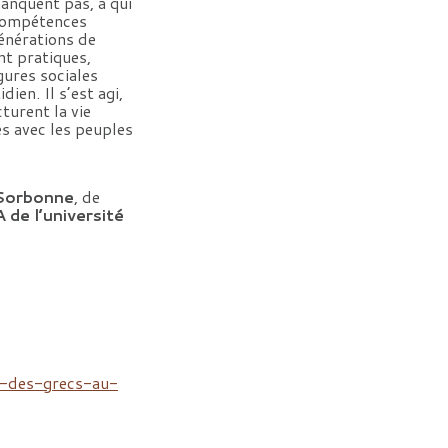
manquent pas, à qui
 compétences
générations de
nt pratiques,
gures sociales
ien. Il s’est agi,
turent la vie
es avec les peuples
-Sorbonne
, de
de l’université
e-des-grecs-au-