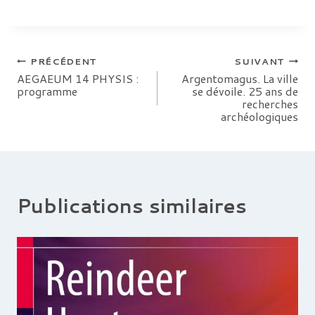
Navigation
PRÉCÉDENT
SUIVANT
AEGAEUM 14 PHYSIS :
Argentomagus. La ville
programme
se dévoile. 25 ans de
de
recherches
archéologiques
l’article
Publications similaires