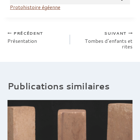
Protohistoire égéenne
Navigation
PRÉCÉDENT
SUIVANT
Présentation
Tombes d’enfants et
rites
de
l’article
Publications similaires